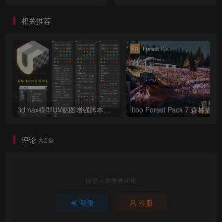
2022 汉化免费版
好用！
相关推荐
3dmax模型UV贴图增强脚本插件工具UVTools 3.2L 汉化破解版 For 3dmax2014~2023
Itoo Forest
评论
共2条
请登录后发表评论
登录
注册