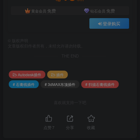
免费
免费
黄金会员
钻石会员
登录购买
©
版权声明
文章版权归作者所有，未经允许请勿转载。
THE END
Autodesk插件
插件
# 石膏线插件
# 3dMAX吊顶插件
# 扫描石膏线插件
喜欢就支持一下吧
点赞
7
分享
收藏