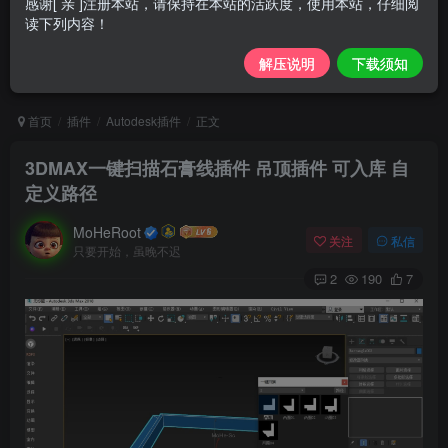
感谢[ 亲 ]注册本站，请保持在本站的活跃度，使用本站，仔细阅
读下列内容！
解压说明
下载须知
首页
插件
Autodesk插件
正文
3DMAX一键扫描石膏线插件 吊顶插件 可入库 自
定义路径
MoHeRoot
关注
私信
只要开始，虽晚不迟
2
190
7