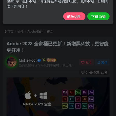
感谢[ 亲 ]注册本站，请保持在本站的活跃度，使用本站，仔细阅
读下列内容！
解压说明
下载须知
首页
插件
Adobe插件
正文
Adobe 2023 全家桶已更新！新增黑科技，更智能
更好用！
MoHeRoot
关注
私信
当我们懂得珍惜平凡的幸福时，就已经成了人生的赢家
0
408
6