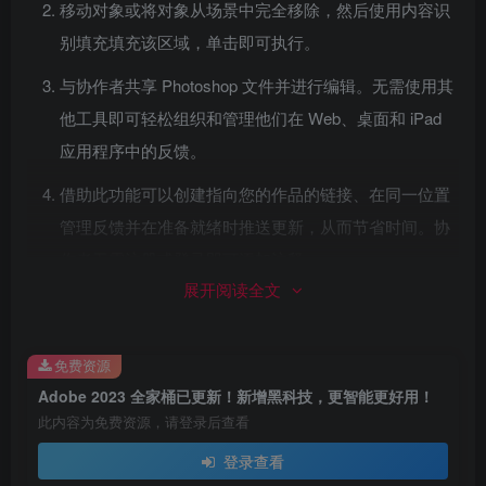
移动对象或将对象从场景中完全移除，然后使用内容识
别填充填充该区域，单击即可执行。
与协作者共享 Photoshop 文件并进行编辑。无需使用其
他工具即可轻松组织和管理他们在 Web、桌面和 iPad
应用程序中的反馈。
借助此功能可以创建指向您的作品的链接、在同一位置
管理反馈并在准备就绪时推送更新，从而节省时间。协
作者无需注册或登录即可添加注释。
展开阅读全文
试用由 AI 提供支持的照片恢复 Neural Filter 新增功能，
以恢复旧照片和损坏的家庭照片。
免费资源
通过更新 Content Credentials (Beta)、Substance 3D 素
Adobe 2023 全家桶已更新！新增黑科技，更智能更好用！
材支持以及改进首选项设置等来提升您的创意工作流
此内容为免费资源，请登录后查看
程。
登录查看