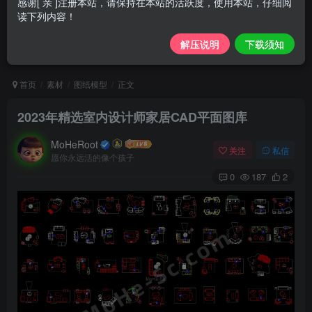
感谢[ 亲 ]注册本站，请保持在本站的活跃度，使用本站，仔细阅
读下列内容！
解压说明
下载须知
首页
素材
图纸模型
正文
2023年精选室内设计师家居CAD平面图库
MoHeRoot
关注
私信
愿你永远活的像个孩子
0
187
2