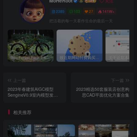
MoHeRoot
关注
2385
103
27
141W+
把活着的每一天看作生命的最后一天
Itoo Forest Pack 7.4.20 森林插件 For 3DSMAX 2014 ~ 2023 汉化永久版
致近期网站付费购买资源及会员用户后，网页显示依然没有购买解决方法！
上一篇
下一篇
2023年春建筑AIGC模型
2023精选50套服装店创意构
SengineV0.9室内模型发
思CAD平面优化方案合集
布！大模型全风格：中式、
日式、现代、北欧
相关推荐