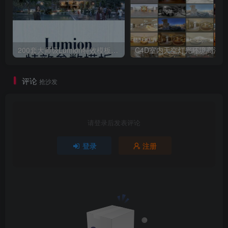
200套大师级Lumion特效模板场景源文件渲染参数滤镜案例特效
C4D室内天空灯光
评论
抢沙发
请登录后发表评论
登录
注册