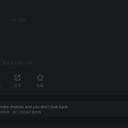
机器人界面我们把百度网盘地址，提取码一起发送给机器人；
THE END
喜欢就支持一下吧
0
分享
收藏
 make choices and you don't look back.
生很简单，做了决定就不要后悔