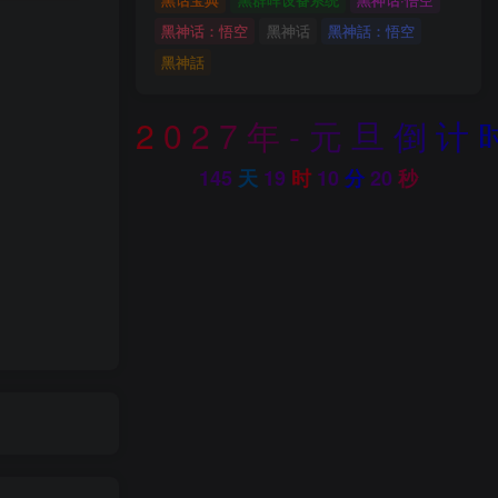
黑神话：悟空
黑神话
黑神話：悟空
黑神話
2
0
2
7
年
-
元
旦
倒
计
145
天
19
时
10
分
18
秒