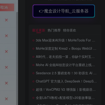
👉魔盒设计导航_云服务器
最近更新
热门推荐
猜你喜欢
3ds Max迎来AI升级！MoHeTools For 3ds Max 2012 ~ 2026 智能工具箱插件发布，支持AI 3D建模、文生图、图生图、效果图生成，全面提升室内设计效率
MoHe深度定制 Krea2 + Boogu WebUI v2.0 重磅发布！专为 AI 室内设计师打造，一键切换定制工作流，彻底告别 ComfyUI 复杂节点，一键生图！
AI时代，老夫掐指一算，你缺个实时互动的 AI 赛博女友！无需 API、完全免费、实时语音互动，零延迟打造专属 AI 数字女友，附本地部署教程！
Mohe AI 全能AI创意设计平台重磅上线！一站式AI提示词词库·对话·绘画·画廊·推流AI创意神器与AIGC展示平台系统全面升级！
Seedance 2.5 重磅发布！30 秒原生 AI 视频、50 个多模态参考、原位编辑全上线，告别抽卡盲盒，AI 视频正式进入导演时代！
ChatGPT 官方接入 DeepSeek！DeepSeek V4 Flash 0731 重磅开源发布！AI 编程能力全面升级，支持识图、支持 Responses API，本地部署全攻略！
超强！VoxCPM2 V2 增强版｜影视级语音克隆，音色永久保存，文字转语音+AI声音克隆+方言 + ai语音设计+多人对话 + 字幕全搞定
全套LibTV教程+配套模型+20套故事版参考(含提示词)轻松学会AI短剧制作，全套教程走过路过不要错过想在家里赚钱的就学习起来