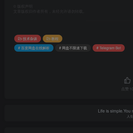
©
版权声明
2.回到Telegram的PC客户端上面，然后在解析
文章版权归作者所有，未经允许请勿转载。
技术杂谈
教程
# 百度网盘在线解析
# 网盘不限速下载
# Telegram Bot
点赞
1
Life is simple.You
人