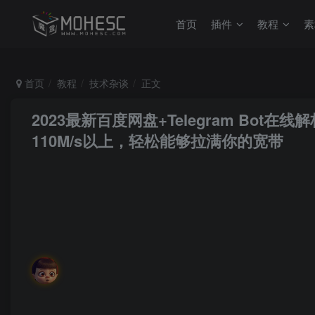
首页
插件
教程
素
首页
教程
技术杂谈
正文
2023最新百度网盘+Telegram Bot在
110M/s以上，轻松能够拉满你的宽带
MoHeRoot
关注
私信
幸福不会遗漏任何人，迟早有一天它会找到你