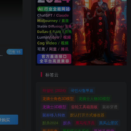
已售 15
解析+Neat Download网盘不限速下载，亲测下载速度110M/s以上，轻松能够拉满你的宽带
标签云
하얼빈 (2024)
국민사형투표
龙骑士角色3D模型
龙骑士人物3D模型
龙骑士3D模型
齿轮工具箱面板
鼠标穿透
鼠标移入特效
默认打开方式修改器
录购买
默杀2024
默杀
黑马程序员
黑风山景区
黑话宝典
黑群晖设备系统
黑神话·悟空