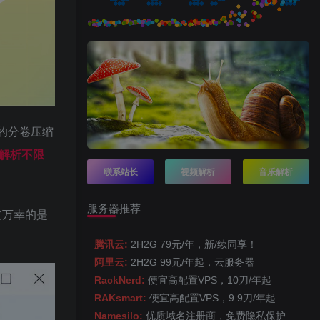
的分卷压缩
线解析不限
联系站长
视频解析
音乐解析
服务器推荐
过万幸的是
腾讯云:
2H2G 79元/年，新/续同享！
阿里云:
2H2G 99元/年起，云服务器
RackNerd:
便宜高配置VPS，10刀/年起
RAKsmart:
便宜高配置VPS，9.9刀/年起
Namesilo:
优质域名注册商，免费隐私保护