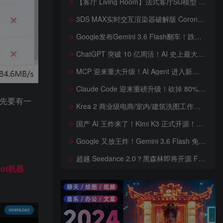
【客厅 Living Room】法式客厅SU模型 French-style living room SketchUp model
3DS MAX实时交互渲染器破解版 Corona Render 15 Hotfix 2 For 3ds Max 2018 ~ 2027 Win + 离线材质预设库
Google发布Gemini 3.6 Flash翻车！跌出全球智能榜前十！Google 新模型遭遇口碑争议，附个人一些使用体验——变慢/降智/弱智，Gemini现在真的是一团糟，Google版豆包！
ChatGPT 突破 10 亿周活！AI 史上最大用户奇迹背后，OpenAI 正面对一场百亿美元级商业挑战
MCP 迎来重大升级！AI Agent 进入新纪元，模型上下文协议全面重构，未来 AI 工具生态将被重新定义，AI工具接口进入倒计时开始！
Claude Code 迎来重磅升级！砍掉 80% 系统提示词一键瘦身优化，新增 /doctor 诊断命令，AI 编程效率再次提升
是首先要有一
Krea 2 商业级电商/室内/建筑洗图工作流首次公开！三套工作流 + 三档预设 + JSON 反推，RAW、Turbo、Depth、4 倍增强一次学会
国产 AI 王炸来了！Kimi K3 正式开源！免费下载全球最大 2.8 万亿参数模型，国产开源 AI 首次逼近闭源天花板
Google 又放王炸！Gemini 3.6 Flash 免费开放，AI 编程、Agent 能力暴涨，开发者必体验的新一代 AI 模型，性能再次刷新纪录
超越 Seedance 2.0？黑森林即将开源 FLUX 3 Dev！Self-Flow 世界模型首次曝光，20 秒音画同步 AI 视频时代来了！
 Bot机器