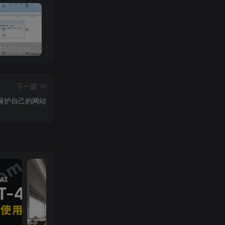
关于近期本站部分会员反馈解压文件解压到一半失败出错的说明
3dmax模型UV贴图增强脚本插件工具UVTools 3.2L 汉化破解版 For 3dmax2014~2023
年底收官巨献，AIGC行业全平台设计工具网站正式上线，助力创作者突破创作瓶颈，开启高效创作之旅[已下线]
下一篇
& 保护自己的网站
取直连下载