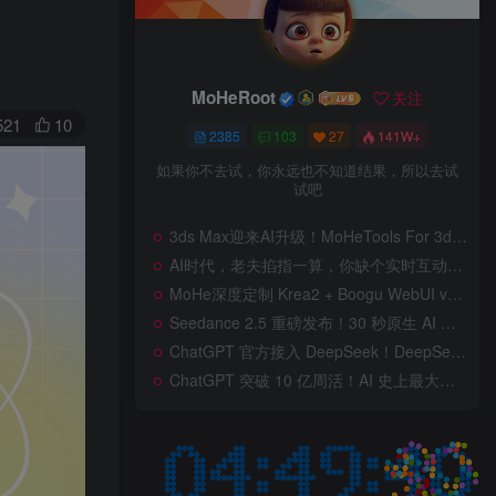
MoHeRoot
关注
521
10
2385
103
27
141W+
如果你不去试，你永远也不知道结果，所以去试
试吧
3ds Max迎来AI升级！MoHeTools For 3ds Max 2012 ~ 2026 智能工具箱插件发布，支持AI 3D建模、文生图、图生图、效果图生成，全面提升室内设计效率
AI时代，老夫掐指一算，你缺个实时互动的 AI 赛博女友！无需 API、完全免费、实时语音互动，零延迟打造专属 AI 数字女友，附本地部署教程！
MoHe深度定制 Krea2 + Boogu WebUI v2.0 重磅发布！专为 AI 室内设计师打造，一键切换定制工作流，彻底告别 ComfyUI 复杂节点，一键生图！
Seedance 2.5 重磅发布！30 秒原生 AI 视频、50 个多模态参考、原位编辑全上线，告别抽卡盲盒，AI 视频正式进入导演时代！
ChatGPT 官方接入 DeepSeek！DeepSeek V4 Flash 0731 重磅开源发布！AI 编程能力全面升级，支持识图、支持 Responses API，本地部署全攻略！
ChatGPT 突破 10 亿周活！AI 史上最大用户奇迹背后，OpenAI 正面对一场百亿美元级商业挑战