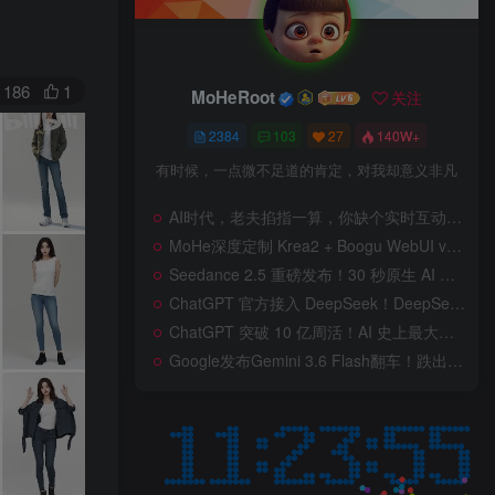
186
1
MoHeRoot
关注
2384
103
27
140W+
有时候，一点微不足道的肯定，对我却意义非凡
AI时代，老夫掐指一算，你缺个实时互动的 AI 赛博女友！无需 API、完全免费、实时语音互动，零延迟打造专属 AI 数字女友，附本地部署教程！
MoHe深度定制 Krea2 + Boogu WebUI v2.0 重磅发布！专为 AI 室内设计师打造，一键切换定制工作流，彻底告别 ComfyUI 复杂节点，一键生图！
Seedance 2.5 重磅发布！30 秒原生 AI 视频、50 个多模态参考、原位编辑全上线，告别抽卡盲盒，AI 视频正式进入导演时代！
ChatGPT 官方接入 DeepSeek！DeepSeek V4 Flash 0731 重磅开源发布！AI 编程能力全面升级，支持识图、支持 Responses API，本地部署全攻略！
ChatGPT 突破 10 亿周活！AI 史上最大用户奇迹背后，OpenAI 正面对一场百亿美元级商业挑战
Google发布Gemini 3.6 Flash翻车！跌出全球智能榜前十！Google 新模型遭遇口碑争议，附个人一些使用体验——变慢/降智/弱智，Gemini现在真的是一团糟，Google版豆包！