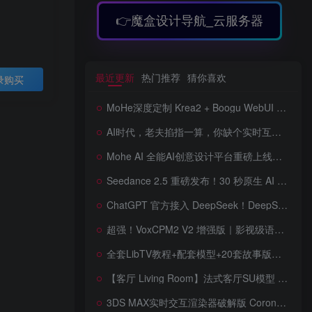
👉魔盒设计导航_云服务器
最近更新
热门推荐
猜你喜欢
录购买
MoHe深度定制 Krea2 + Boogu WebUI v2.0 重磅发布！专为 AI 室内设计师打造，一键切换定制工作流，彻底告别 ComfyUI 复杂节点，一键生图！
AI时代，老夫掐指一算，你缺个实时互动的 AI 赛博女友！无需 API、完全免费、实时语音互动，零延迟打造专属 AI 数字女友，附本地部署教程！
Mohe AI 全能AI创意设计平台重磅上线！一站式AI提示词词库·对话·绘画·画廊·推流AI创意神器与AIGC展示平台系统全面升级！
Seedance 2.5 重磅发布！30 秒原生 AI 视频、50 个多模态参考、原位编辑全上线，告别抽卡盲盒，AI 视频正式进入导演时代！
ChatGPT 官方接入 DeepSeek！DeepSeek V4 Flash 0731 重磅开源发布！AI 编程能力全面升级，支持识图、支持 Responses API，本地部署全攻略！
超强！VoxCPM2 V2 增强版｜影视级语音克隆，音色永久保存，文字转语音+AI声音克隆+方言 + ai语音设计+多人对话 + 字幕全搞定
全套LibTV教程+配套模型+20套故事版参考(含提示词)轻松学会AI短剧制作，全套教程走过路过不要错过想在家里赚钱的就学习起来
【客厅 Living Room】法式客厅SU模型 French-style living room SketchUp model
3DS MAX实时交互渲染器破解版 Corona Render 15 Hotfix 2 For 3ds Max 2018 ~ 2027 Win + 离线材质预设库