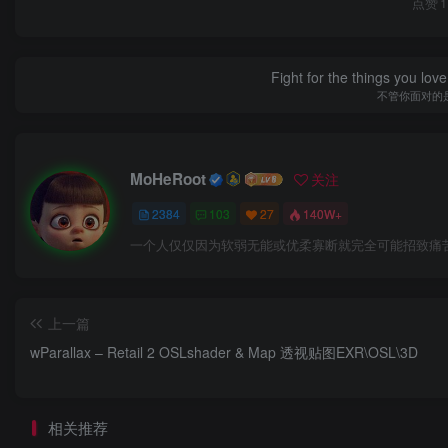
点赞
1
Fight for the things you love
不管你面对的
MoHeRoot
关注
2384
103
27
140W+
一个人仅仅因为软弱无能或优柔寡断就完全可能招致痛
上一篇
wParallax – Retail 2 OSLshader & Map 透视贴图EXR\OSL\3D
相关推荐