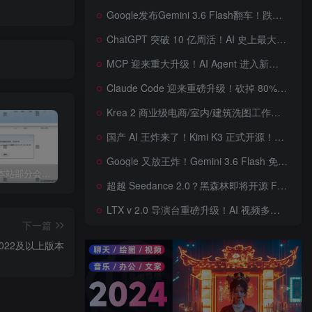
Google发布Gemini 3.6 Flash翻车！跌出全球智能榜前十！Google 新模型遭遇口碑争议，附个人一些使用体验——变慢/降智/弱智，Gemini现在真的是一团糟，Google版豆包！
ChatGPT 突破 10 亿周活！AI 史上最大用户奇迹背后，OpenAI 正面对一场百亿美元级商业挑战
MCP 迎来重大升级！AI Agent 进入新纪元，模型上下文协议全面重构，未来 AI 工具生态将被重新定义，AI工具接口进入倒计时开始！
Claude Code 迎来重磅升级！砍掉 80% 系统提示词一键瘦身优化，新增 /doctor 诊断命令，AI 编程效率再次提升
Krea 2 商业级电商/室内/建筑洗图工作流首次公开！三套工作流 + 三档预设 + JSON 反推，RAW、Turbo、Depth、4 倍增强一次学会
国产 AI 王炸来了！Kimi K3 正式开源！免费下载全球最大 2.8 万亿参数模型，国产开源 AI 首次逼近闭源天花板
Google 又放王炸！Gemini 3.6 Flash 免费开放，AI 编程、Agent 能力暴涨，开发者必体验的新一代 AI 模型，性能再次刷新纪录
关于近期本站部分会员反馈解压文件解压到一半失败出错的说明
3dmax模型UV贴图增强脚本插件工具UVTools 3.2L 汉化破解版 For 3dmax2014~2023
年底收官巨献，AIGC行业全平台设计工具网站正式上线，助力创作者突破创作瓶颈，开启高效创作之旅[已下线]
超越 Seedance 2.0？黑森林即将开源 FLUX 3 Dev！Self-Flow 世界模型首次曝光，20 秒音画同步 AI 视频时代来了！
LTX v 2.0 导演台重磅升级！AI 视频多角色、多场景、多参考控制全面增强生成来了，角色一致性暴涨，终于像电影一样可控，一键打造电影级AI 短片
下一篇
2022及以上版本