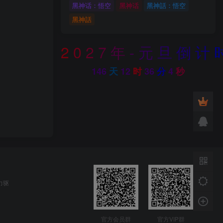
黑神话：悟空
黑神话
黑神話：悟空
黑神話
2
0
2
7
年
-
元
旦
倒
计
146
天
12
时
36
分
3
秒
力驱
官方会员群
官方VIP群