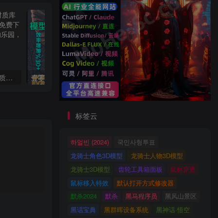
2022年最新CR写实预设材质库合集 支持CR2.0以上渲染器 免费下载
壹零素材SVIP 3dsky 3dsmax插件高精度素材写实材质灯光模型教程
标签云
하얼빈 (2024)
국민사형투표
龙骑士角色3D模型
龙骑士人物3D模型
龙骑士3D模型
齿轮工具箱面板
鼠标穿透
鼠标移入特效
默认打开方式修改器
默杀2024
默杀
黑马程序员
黑风山景区
黑话宝典
黑群晖设备系统
黑神话·悟空