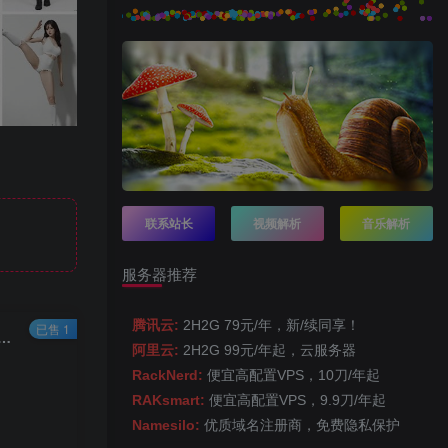
联系站长
视频解析
音乐解析
服务器推荐
腾讯云:
2H2G 79元/年，新/续同享！
已售 1
usion + Midjourney等AI绘画工具人物姿势关键词大全 Pose Prompt
阿里云:
2H2G 99元/年起，云服务器
RackNerd:
便宜高配置VPS，10刀/年起
RAKsmart:
便宜高配置VPS，9.9刀/年起
Namesilo:
优质域名注册商，免费隐私保护