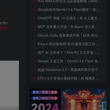
3DS MAX实时交互渲染器破解版 Corona Render 15 Hotfix 2 For 3ds Max 2018 ~ 2027 Win + 离线材质预设库
Google发布Gemini 3.6 Flash翻车！跌出全球智能榜前十！Google 新模型遭遇口碑争议，附个人一些使用体验——变慢/降智/弱智，Gemini现在真的是一团糟，Google版豆包！
ChatGPT 突破 10 亿周活！AI 史上最大用户奇迹背后，OpenAI 正面对一场百亿美元级商业挑战
ter，
MCP 迎来重大升级！AI Agent 进入新纪元，模型上下文协议全面重构，未来 AI 工具生态将被重新定义，AI工具接口进入倒计时开始！
plus/
Claude Code 迎来重磅升级！砍掉 80% 系统提示词一键瘦身优化，新增 /doctor 诊断命令，AI 编程效率再次提升
Krea 2 商业级电商/室内/建筑洗图工作流首次公开！三套工作流 + 三档预设 + JSON 反推，RAW、Turbo、Depth、4 倍增强一次学会
国产 AI 王炸来了！Kimi K3 正式开源！免费下载全球最大 2.8 万亿参数模型，国产开源 AI 首次逼近闭源天花板
Google 又放王炸！Gemini 3.6 Flash 免费开放，AI 编程、Agent 能力暴涨，开发者必体验的新一代 AI 模型，性能再次刷新纪录
超越 Seedance 2.0？黑森林即将开源 FLUX 3 Dev！Self-Flow 世界模型首次曝光，20 秒音画同步 AI 视频时代来了！
LTX v 2.0 导演台重磅升级！AI 视频多角色、多场景、多参考控制全面增强生成来了，角色一致性暴涨，终于像电影一样可控，一键打造电影级AI 短片