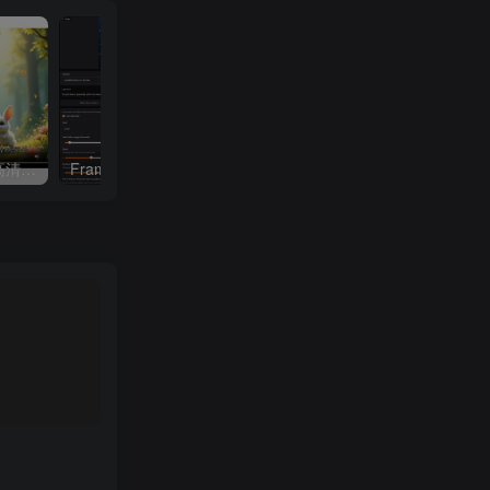
Story-Flicks：AI一键生成高清故事短视频 大语言模型打造高清故事短视频制作神器 + 搭建教程
FramePack ：GitHub上一款免费开源的AI视频生成工具，低配电脑春天来了！6GB显存就能生成高质量AI视频，完全免费，本地生成！