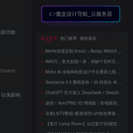
👉魔盒设计导航_云服务器
户的新功能，
最近更新
热门推荐
猜你喜欢
MoHe深度定制 Krea2 + Boogu WebUI v2.0 重磅发布！专为 AI 室内设计师打造，一键切换定制工作流，彻底告别 ComfyUI 复杂节点，一键生图！
AI时代，老夫掐指一算，你缺个实时互动的 AI 赛博女友！无需 API、完全免费、实时语音互动，零延迟打造专属 AI 数字女友，附本地部署教程！
earch
Mohe AI 全能AI创意设计平台重磅上线！一站式AI提示词词库·对话·绘画·画廊·推流AI创意神器与AIGC展示平台系统全面升级！
Seedance 2.5 重磅发布！30 秒原生 AI 视频、50 个多模态参考、原位编辑全上线，告别抽卡盲盒，AI 视频正式进入导演时代！
ChatGPT 官方接入 DeepSeek！DeepSeek V4 Flash 0731 重磅开源发布！AI 编程能力全面升级，支持识图、支持 Responses API，本地部署全攻略！
，以免影响
超强！VoxCPM2 V2 增强版｜影视级语音克隆，音色永久保存，文字转语音+AI声音克隆+方言 + ai语音设计+多人对话 + 字幕全搞定
全套LibTV教程+配套模型+20套故事版参考(含提示词)轻松学会AI短剧制作，全套教程走过路过不要错过想在家里赚钱的就学习起来
【客厅 Living Room】法式客厅SU模型 French-style living room SketchUp model