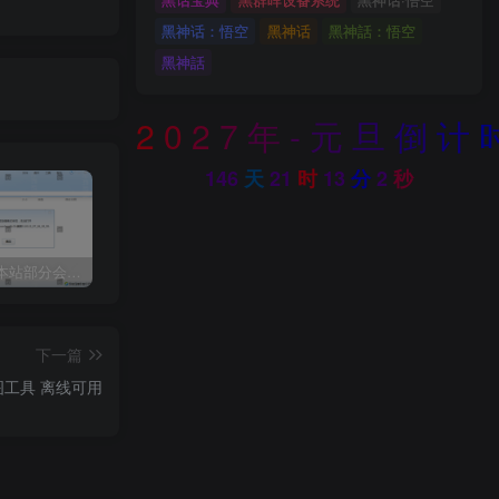
黑神话：悟空
黑神话
黑神話：悟空
黑神話
2
0
2
7
年
-
元
旦
倒
计
146
天
21
时
13
分
0
秒
关于近期本站部分会员反馈解压文件解压到一半失败出错的说明
3dmax模型UV贴图增强脚本插件工具UVTools 3.2L 汉化破解版 For 3dmax2014~2023
年底收官巨献，AIGC行业全平台设计工具网站正式上线，助力创作者突破创作瓶颈，开启高效创作之旅[已下线]
下一篇
on画图工具 离线可用