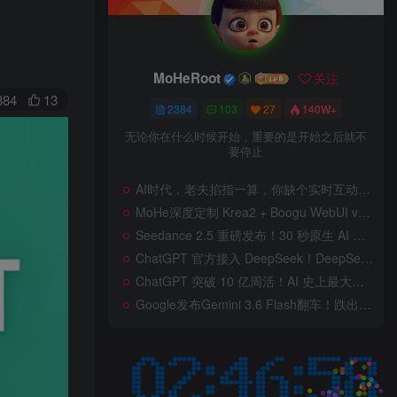
MoHeRoot
关注
384
13
2384
103
27
140W+
无论你在什么时候开始，重要的是开始之后就不
要停止
AI时代，老夫掐指一算，你缺个实时互动的 AI 赛博女友！无需 API、完全免费、实时语音互动，零延迟打造专属 AI 数字女友，附本地部署教程！
MoHe深度定制 Krea2 + Boogu WebUI v2.0 重磅发布！专为 AI 室内设计师打造，一键切换定制工作流，彻底告别 ComfyUI 复杂节点，一键生图！
Seedance 2.5 重磅发布！30 秒原生 AI 视频、50 个多模态参考、原位编辑全上线，告别抽卡盲盒，AI 视频正式进入导演时代！
ChatGPT 官方接入 DeepSeek！DeepSeek V4 Flash 0731 重磅开源发布！AI 编程能力全面升级，支持识图、支持 Responses API，本地部署全攻略！
ChatGPT 突破 10 亿周活！AI 史上最大用户奇迹背后，OpenAI 正面对一场百亿美元级商业挑战
Google发布Gemini 3.6 Flash翻车！跌出全球智能榜前十！Google 新模型遭遇口碑争议，附个人一些使用体验——变慢/降智/弱智，Gemini现在真的是一团糟，Google版豆包！