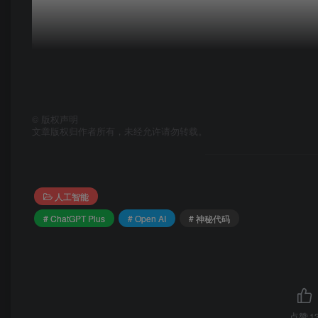
©
版权声明
文章版权归作者所有，未经允许请勿转载。
人工智能
# ChatGPT Plus
# Open AI
# 神秘代码
第二步
访问这个链接：
https://chat.openai.com/invit
这时候你就会看到跳转到了支付页面
点赞
1