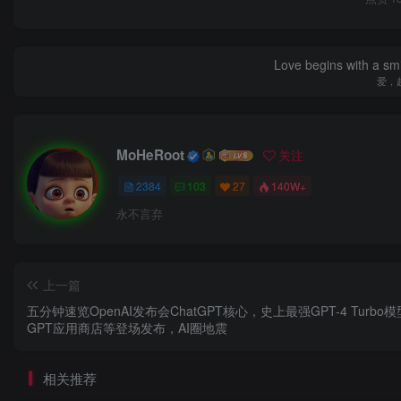
Love begins with a smi
爱，
MoHeRoot
关注
2384
103
27
140W+
永不言弃
上一篇
五分钟速览OpenAI发布会ChatGPT核心，史上最强GPT-4 Turbo
GPT应用商店等登场发布，AI圈地震
相关推荐