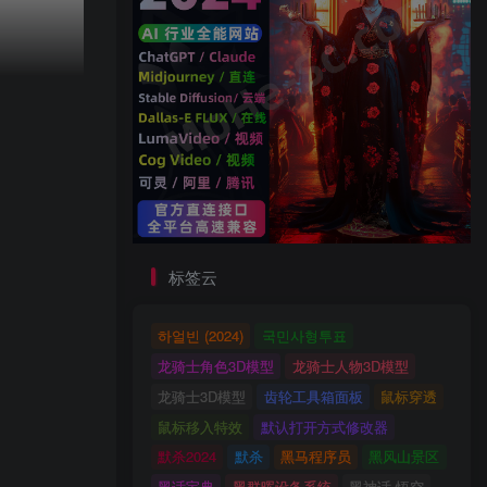
标签云
하얼빈 (2024)
국민사형투표
龙骑士角色3D模型
龙骑士人物3D模型
龙骑士3D模型
齿轮工具箱面板
鼠标穿透
鼠标移入特效
默认打开方式修改器
默杀2024
默杀
黑马程序员
黑风山景区
黑话宝典
黑群晖设备系统
黑神话·悟空