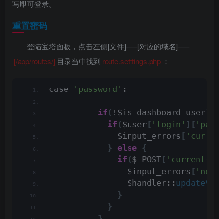
写即可登录。
重置密码
登陆宝塔面板，点击左侧[文件]—–[对应的域名]—–
[/app/routes/]
目录当中找到
route.setttings.php
：
case 
'password'
:
if
(
!$is_dashboard_user
)
if
(
$user
[
'login'
][
'pas
              $input_errors
[
'curre
}
else
{
if
(
$_POST
[
'current-p
                $input_errors
[
'new
                $handler::
updateVa
}
}
}