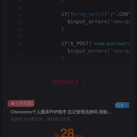
if
(
!
preg_match
(
'/'
.CHV\
g
            $input_errors
[
'new-pas
}
if
(
$_POST
[
'new-password'
            $input_errors
[
'new-pas
}
        break;
展开阅读全文
修改成：
付费资源
已售 1
        case 
'password'
:
Chevereto个人图床PHP程序 忘记管理员密码 强制登陆 重置密码方法
/******          
此内容为付费资源，请付费后查看
          if(!$is_dashboard_user) 
28
            if($user['login']['pas
积分