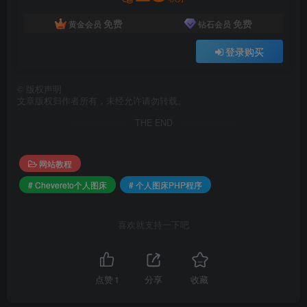
              $input_errors['curre
            } else {
免费
免费
黄金会员
钻石会员
              if($_POST['current-p
登录购买
                $input_errors['new
                $handler::updateVa
              }
©
版权声明
文章版权归作者所有，未经允许请勿转载。
            }
          }
THE END
          if(!preg_match('/'.CHV\g
网站教程
            $input_errors['new-pas
          }
# Chevereto个人图床
# 个人图床PHP程序
          if($_POST['new-password'
喜欢就支持一下吧
            $input_errors['new-pas
          }
******/
点赞
1
分享
收藏
        break;