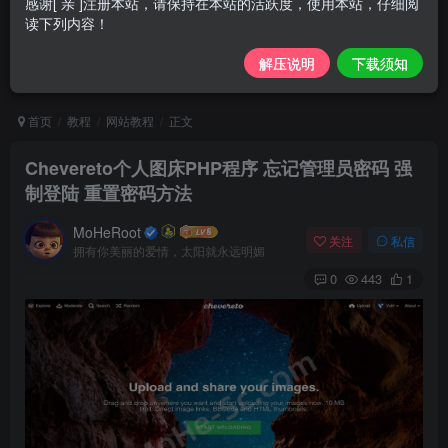
感谢[ 亲 ]注册本站，请保持在本站的活跃度，使用本站，仔细阅
读下列内容！
解压说明
下载须知
首页
教程
网站教程
正文
Chevereto个人图床PHP程序 忘记管理员密码 强
制登陆 重置密码方法
MoHeRoot
关注
私信
拥有你美丽的爱情，太阳就永远明媚
0
443
1