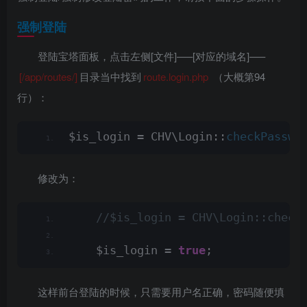
强制登陆
登陆宝塔面板，点击左侧[文件]—–[对应的域名]—–
[/app/routes/]
目录当中找到
route.login.php
（大概第94
行）：
$is_login = CHV\Login::
checkPasswo
修改为：
 //$is_login = CHV\Login::check
    $is_login = 
true
;
这样前台登陆的时候，只需要用户名正确，密码随便填