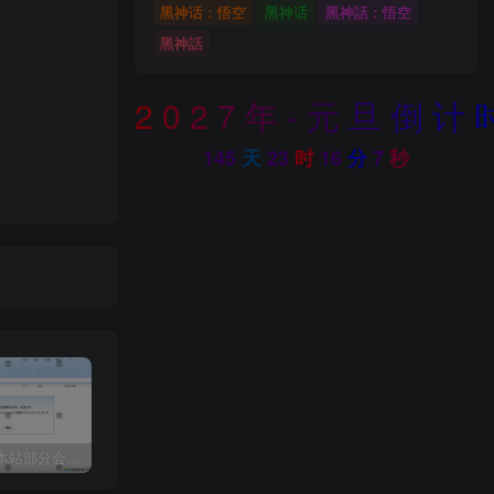
黑神话：悟空
黑神话
黑神話：悟空
黑神話
2
0
2
7
年
-
元
旦
倒
计
145
天
23
时
16
分
6
秒
关于近期本站部分会员反馈解压文件解压到一半失败出错的说明
3dmax模型UV贴图增强脚本插件工具UVTools 3.2L 汉化破解版 For 3dmax2014~2023
年底收官巨献，AIGC行业全平台设计工具网站正式上线，助力创作者突破创作瓶颈，开启高效创作之旅[已下线]