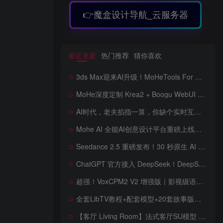
👉魔盒设计导航_云服务器
最近更新
热门推荐
猜你喜欢
3ds Max迎来AI升级！MoHeTools For 3ds Max 2012 ~ 2026 智能工具箱插件发布，支持AI 3D建模、文生图、图生图、效果图生成，全面提升室内设计效率
MoHe深度定制 Krea2 + Boogu WebUI v2.0 重磅发布！专为 AI 室内设计师打造，一键切换定制工作流，彻底告别 ComfyUI 复杂节点，一键生图！
AI时代，老夫掐指一算，你缺个实时互动的 AI 赛博女友！无需 API、完全免费、实时语音互动，零延迟打造专属 AI 数字女友，附本地部署教程！
Mohe AI 全能AI创意设计平台重磅上线！一站式AI提示词词库·对话·绘画·画廊·推流AI创意神器与AIGC展示平台系统全面升级！
Seedance 2.5 重磅发布！30 秒原生 AI 视频、50 个多模态参考、原位编辑全上线，告别抽卡盲盒，AI 视频正式进入导演时代！
ChatGPT 官方接入 DeepSeek！DeepSeek V4 Flash 0731 重磅开源发布！AI 编程能力全面升级，支持识图、支持 Responses API，本地部署全攻略！
超强！VoxCPM2 V2 增强版｜影视级语音克隆，音色永久保存，文字转语音+AI声音克隆+方言 + ai语音设计+多人对话 + 字幕全搞定
全套LibTV教程+配套模型+20套故事版参考(含提示词)轻松学会AI短剧制作，全套教程走过路过不要错过想在家里赚钱的就学习起来
【客厅 Living Room】法式客厅SU模型 French-style living room SketchUp model