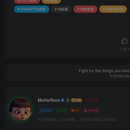
# ChatGPT大师班
# Al绘画
# AI智造营
# Al创业时代
点赞
3
Fight for the things you love
不管你面对的
MoHeRoot
关注
2385
103
27
141W+
不管你被贴上什么标签，只有你才能定义你自己