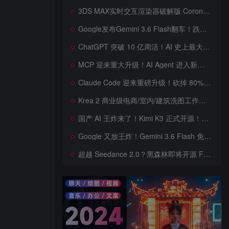
3DS MAX实时交互渲染器破解版 Corona Render 15 Hotfix 2 For 3ds Max 2018 ~ 2027 Win + 离线材质预设库
Google发布Gemini 3.6 Flash翻车！跌出全球智能榜前十！Google 新模型遭遇口碑争议，附个人一些使用体验——变慢/降智/弱智，Gemini现在真的是一团糟，Google版豆包！
ChatGPT 突破 10 亿周活！AI 史上最大用户奇迹背后，OpenAI 正面对一场百亿美元级商业挑战
MCP 迎来重大升级！AI Agent 进入新纪元，模型上下文协议全面重构，未来 AI 工具生态将被重新定义，AI工具接口进入倒计时开始！
Claude Code 迎来重磅升级！砍掉 80% 系统提示词一键瘦身优化，新增 /doctor 诊断命令，AI 编程效率再次提升
Krea 2 商业级电商/室内/建筑洗图工作流首次公开！三套工作流 + 三档预设 + JSON 反推，RAW、Turbo、Depth、4 倍增强一次学会
国产 AI 王炸来了！Kimi K3 正式开源！免费下载全球最大 2.8 万亿参数模型，国产开源 AI 首次逼近闭源天花板
Google 又放王炸！Gemini 3.6 Flash 免费开放，AI 编程、Agent 能力暴涨，开发者必体验的新一代 AI 模型，性能再次刷新纪录
超越 Seedance 2.0？黑森林即将开源 FLUX 3 Dev！Self-Flow 世界模型首次曝光，20 秒音画同步 AI 视频时代来了！