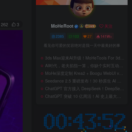
262
3
MoHeRoot
关注
2385
103
27
141W+
看见你可爱的笑容绝对是我一天中最美好的事
3ds Max迎来AI升级！MoHeTools For 3ds Max 2012 ~ 2026 智能工具箱插件发布，支持AI 3D建模、文生图、图生图、效果图生成，全面提升室内设计效率
AI时代，老夫掐指一算，你缺个实时互动的 AI 赛博女友！无需 API、完全免费、实时语音互动，零延迟打造专属 AI 数字女友，附本地部署教程！
MoHe深度定制 Krea2 + Boogu WebUI v2.0 重磅发布！专为 AI 室内设计师打造，一键切换定制工作流，彻底告别 ComfyUI 复杂节点，一键生图！
Seedance 2.5 重磅发布！30 秒原生 AI 视频、50 个多模态参考、原位编辑全上线，告别抽卡盲盒，AI 视频正式进入导演时代！
ChatGPT 官方接入 DeepSeek！DeepSeek V4 Flash 0731 重磅开源发布！AI 编程能力全面升级，支持识图、支持 Responses API，本地部署全攻略！
ChatGPT 突破 10 亿周活！AI 史上最大用户奇迹背后，OpenAI 正面对一场百亿美元级商业挑战