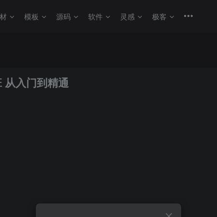
材
模板
源码
软件
灵感
极客
班 从入门到精通