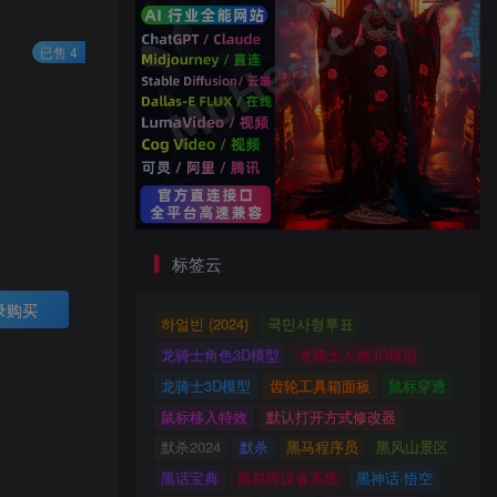
已售 4
标签云
录购买
하얼빈 (2024)
국민사형투표
龙骑士角色3D模型
龙骑士人物3D模型
龙骑士3D模型
齿轮工具箱面板
鼠标穿透
鼠标移入特效
默认打开方式修改器
默杀2024
默杀
黑马程序员
黑风山景区
黑话宝典
黑群晖设备系统
黑神话·悟空