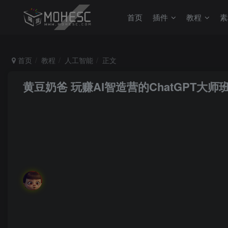
首页
插件
教程
素
首页
教程
人工智能
正文
黄豆奶爸 玩赚AI智造营的ChatGPT大师
MoHeRoot
关注
私信
如果你愿意去发现，其实每一天都很美