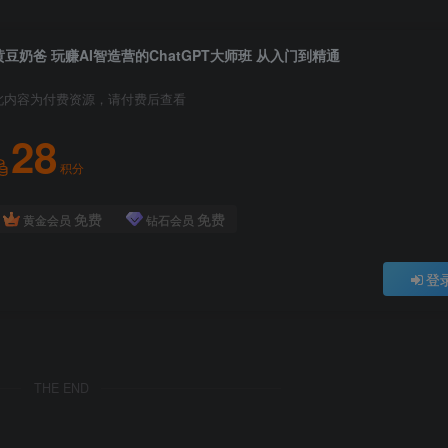
黄豆奶爸 玩赚AI智造营的ChatGPT大师班 从入门到精通
此内容为付费资源，请付费后查看
28
积分
免费
免费
黄金会员
钻石会员
登
THE END