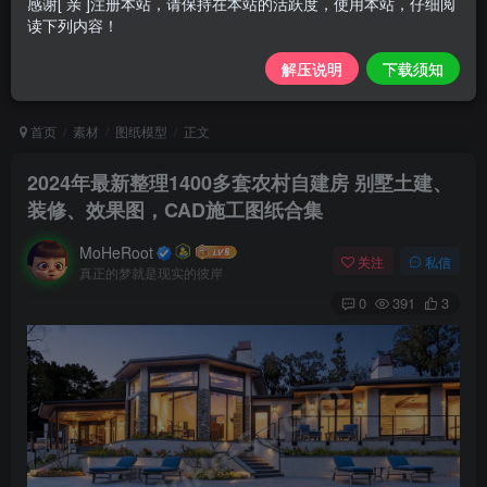
感谢[ 亲 ]注册本站，请保持在本站的活跃度，使用本站，仔细阅
读下列内容！
解压说明
下载须知
首页
素材
图纸模型
正文
2024年最新整理1400多套农村自建房 别墅土建、
装修、效果图，CAD施工图纸合集
MoHeRoot
关注
私信
真正的梦就是现实的彼岸
0
391
3