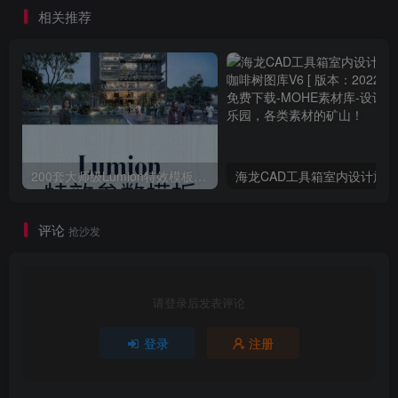
[Blender/FBX/OBJ格式]
相关推荐
200套大师级Lumion特效模板场景源文件渲染参数滤镜案例特效
评论
抢沙发
请登录后发表评论
登录
注册