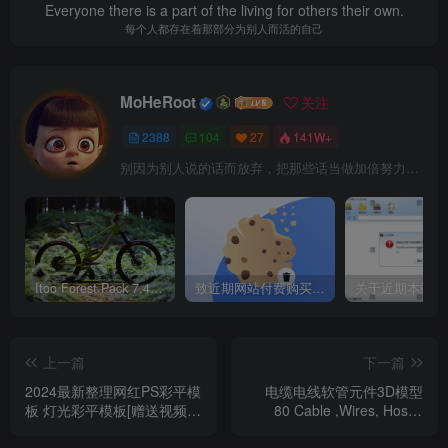
Everyone there is a part of the living for others their own.
每个人都存在着那部分为别人而活的自己
MoHeRoot
关注
2388
104
27
141W+
别因为别人说的话而放弃，把那些话当做加倍努力的动力
Itoo Forest Pack 7.4.20 森林插件 For 3DSMAX 2014 ~ 2023 汉化永久版
致近期网站付费购买资源及会员用户后，网页显示依然没有购买解决方法！
上一篇
下一篇
2024最新整理网红PS彩平模
电缆电线软管元件3D模型
板 灯光彩平模板[赠送视频教
80 Cable ,Wires, Hoses
程和PS笔刷]
And Cable Element