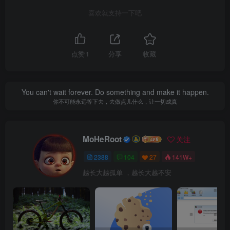
喜欢就支持一下吧
点赞
1
分享
收藏
You can't wait forever. Do something and make it happen.
你不可能永远等下去，去做点儿什么，让一切成真
MoHeRoot
关注
2388
104
27
141W+
越长大越孤单 ，越长大越不安