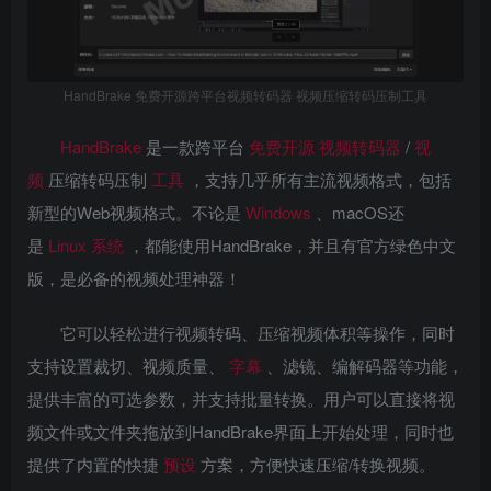
HandBrake 免费开源跨平台视频转码器 视频压缩转码压制工具
HandBrake
是一款跨平台
免费开源
视频转码器
/
视
频
压缩转码压制
工具
，支持几乎所有主流视频格式，包括
新型的Web视频格式。不论是
Windows
、macOS还
是
Linux
系统
，都能使用HandBrake，并且有官方绿色中文
版，是必备的视频处理神器！
它可以轻松进行视频转码、压缩视频体积等操作，同时
支持设置裁切、视频质量、
字幕
、滤镜、编解码器等功能，
提供丰富的可选参数，并支持批量转换。用户可以直接将视
频文件或文件夹拖放到HandBrake界面上开始处理，同时也
提供了内置的快捷
预设
方案，方便快速压缩/转换视频。