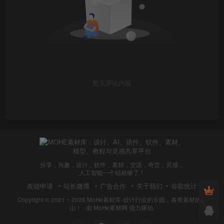
暂无评论内容
而在此基础之上，花样众多的敌人和物品遍布其中，每
个区域还都有相当多的特殊探索要素，它们在游戏里显得非
常神秘，提示极其隐晦，但其并非无根之木——它们往往都
和《西游记》中的某个典故有关。
分享，兴趣，设计，软件，素材，交流，奇货，灵感，
破解这些秘密，会将玩家引向强力的道具素材、隐藏的
人工智能一个站就够了！
强大敌人、甚至是一整个隐藏区域。因此担心《黑神话：悟
友链申请
站长微博
广告合作
关于我们
谷歌统计
空》只有不停的战斗，缺乏探索乐趣的玩家大可放一万个心
Copyright © 2021 ~ 2026
MoHe素材库-设计行业的乐园，各类素材的矿
山！
· 由
MoHe素材网
强力驱动.
——不仅不缺，它还是同类游戏里探索乐趣最足、探索的正