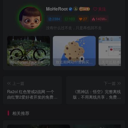
奂，但作为一个随着游戏开发才逐步建立起来的新团队的第
MoHeRoot
关注
一款作品，它理论上很难有多出类拔萃，更不可能像那些激
2384
103
27
140W+
进的“猴吹”症候群患者一样，成为年度游戏级别的旷世神作
没有什么过不去，只是再也回不去
——因为这就不符合这个行业的一般客观规律了。
Itoo Forest Pack 7.4.20 森林插件 For 3DSMAX 2014 ~ 2023 汉化永久版
致近期网站付费购买资源及会员用户后，网页显示依然没有购买解决方法！
上一篇
下一篇
Ra2ol 红色警戒2战网 一个
《黑神話：悟空》完整离线
由红警2爱好者开发的免费对
版，不用离线共享，免费畅
战平台
玩，无需安装，下载即玩 +
全能修改器
相关推荐
但规律是人根据既往经验所总结的，而在人类的所有经
验里也有最重要的一条：规律总是会被打破的。