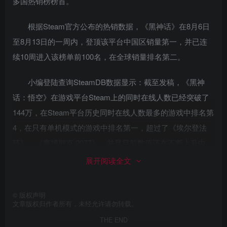
多国热销榜榜首。
根据Steam官方公布的热销数据，《黑神话》在8月6日
至8月13日的一周内，登顶该平台中国区销量第一，并已连
续10周进入该榜单前100名，在全球销量排名第二。
小编登陆查询SteamDB数据显示：截至发稿，《黑神
话：悟空》在游戏平台Steam上的同时在线人数已经突破了
144万，在Steam平台历史同时在线人数最多的游戏中排名第
4，在只有单机模式的游戏中排名第一，超过了《埃尔登法
环》、《赛博朋克 2077》，并且目前数值还在不断上升中。
展开阅读全文
一款游戏在发售之前被强烈期待固然是好事，这会带来
直接的预售销量和金钱买不到的巨大关注度。但如果这个期
©
版权声明
待过大的时候，显然就不都是好事了。
文章版权归作者所有，未经允许请勿转载。
THE END