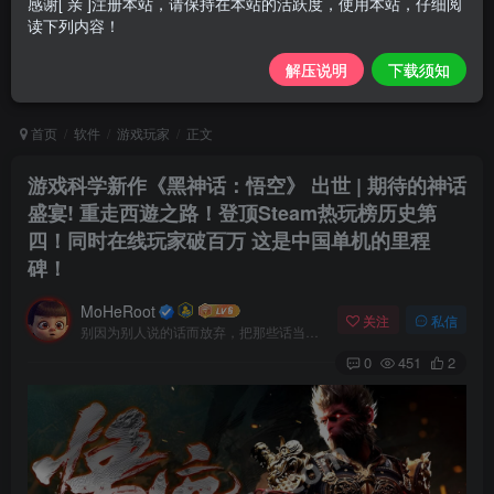
感谢[ 亲 ]注册本站，请保持在本站的活跃度，使用本站，仔细阅
读下列内容！
解压说明
下载须知
首页
软件
游戏玩家
正文
游戏科学新作《黑神话：悟空》 出世 | 期待的神话
盛宴! 重走西遊之路！登顶Steam热玩榜历史第
四！同时在线玩家破百万 这是中国单机的里程
碑！
MoHeRoot
关注
私信
别因为别人说的话而放弃，把那些话当做加倍努力的动力
0
451
2