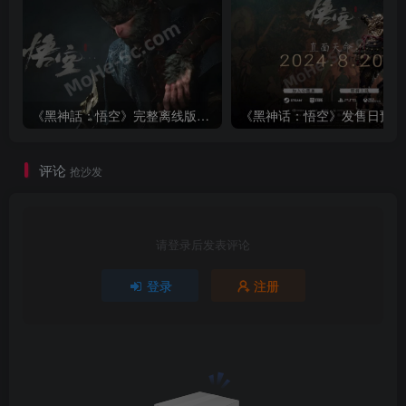
当我跟天命人一起完成了几十个小时的旅程之后，我怀
疑即使是发售前最激进的“猴吹派”，在成品面前也都会显得
有些保守。
《黑神话：悟空》是近几年来我体验过的最出色
的动作冒险游戏，没有之一。
《黑神話：悟空》完整离线版，不用离线共享，免费畅玩，无需安装，下载即玩 + 全能修改器
在试玩时令我担心的关卡设计和系统设计被证明是杞人
评论
抢沙发
忧天。每一个大章回的地图基本全是连通的，它们的规模和
复杂程度绝对会让你在首次进入时脑内存爆炸。但在这个游
戏里很少能见到那种粗暴的“反插门”和电梯，连通性被更巧
请登录后发表评论
妙和自然的方式所实现。充满了视觉奇观的场景也恰到好处
登录
注册
的中和了记忆压力，这一切让“关卡”与“场景”形成了美妙的和
谐。