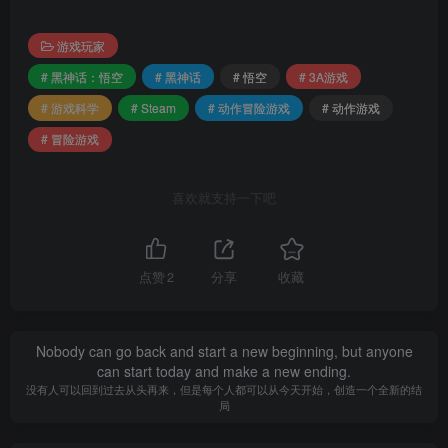
游戏玩家
# 黑神话：悟空
# 黑神话
# 悟空
# 3A游戏
# 游戏科学
# Steam
# 动作冒险游戏
# 动作游戏
# 冒险游戏
喜欢就支持一下吧
如果说《赛博朋克2077》是巨量宣发下的预期管理偏
差，号称不宣发的《黑神话：悟空》则可以说是“天降大
点赞
2
分享
收藏
任”。因此我一直认为这款游戏在问世之前就被迫担负了太多
本不应该的意义，而在我看来这是风险巨大的负担。
Nobody can go back and start a new beginning, but anyone
can start today and make a new ending.
对待《黑神话：悟空》，我一直要求自己以一个尽量平
没有人可以回到过去从头再来，但是每个人都可以从今天开始，创造一个全新的结
和理性的角度去看待，理性的唯物主义视角告诉我应当遵循
局
事物的客观发展规律：无论那每年一度的“820”有多美轮美