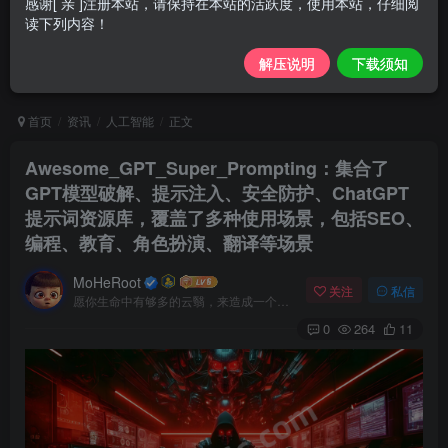
感谢[ 亲 ]注册本站，请保持在本站的活跃度，使用本站，仔细阅
读下列内容！
解压说明
下载须知
首页
资讯
人工智能
正文
Awesome_GPT_Super_Prompting：集合了
GPT模型破解、提示注入、安全防护、ChatGPT
提示词资源库，覆盖了多种使用场景，包括SEO、
编程、教育、角色扮演、翻译等场景
MoHeRoot
关注
私信
愿你生命中有够多的云翳，来造成一个美丽的黄昏
0
264
11