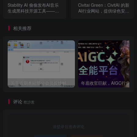
Stability AI 偷偷发布AI音乐
Civitai Green：CivitAI 的新
生成黑科技开源工具——
AI行业网站，提供绿色安全
Stable Audio 2.0，秒杀
的图片和模型，无色情，无
Suno AI 的音乐生成！
重口味内容
相关推荐
关于近期本站部分会员反馈解压文件解压到一半失败出错的说明
年底收官巨献，AIGC行业全平台设计工具网站正式上线，助力创作者突
评论
抢沙发
请登录后发表评论