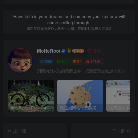
Have faith in your dreams and someday your rainbow will
come smiling through.
请对梦想充满信心，总有一天属于你的彩虹会在天空微笑
MoHeRoot
关注
2388
104
27
141W+
别因为别人说的话而放弃，把那些话当做加倍努力的动力
Itoo Forest Pack 7.4.20 森林插件 For 3DSMAX 2014 ~ 2023 汉化永久版
致近期网站付费购买资源及会员用户后，网页显示依然没有购买解决方法！
上一篇
下一篇