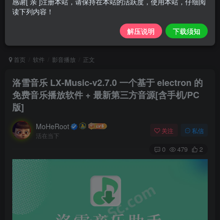
感谢[ 亲 ]注册本站，请保持在本站的活跃度，使用本站，仔细阅
读下列内容！
解压说明
下载须知
首页
软件
影音播放
正文
洛雪音乐 LX-Music-v2.7.0 一个基于 electron 的
免费音乐播放软件 + 最新第三方音源[含手机/PC
版]
MoHeRoot
关注
私信
活在当下
0
479
2