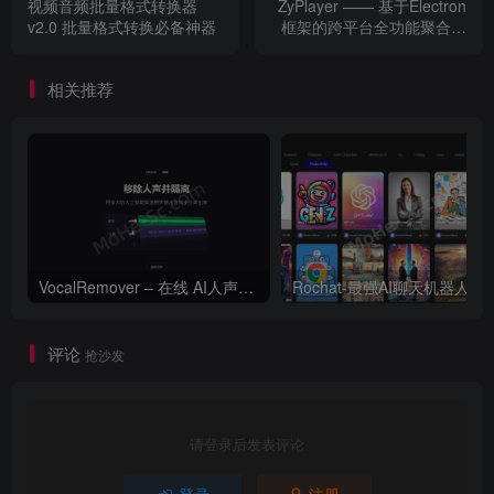
视频音频批量格式转换器
ZyPlayer —— 基于Electron
v2.0 批量格式转换必备神器
框架的跨平台全功能聚合媒
体播放器 支持影视解析/直
播/点播 免费开源的高颜值桌
相关推荐
面端视频资源播放器
VocalRemover – 在线 AI人声分离 人声消除和隔离工具
Rochat-最
评论
抢沙发
请登录后发表评论