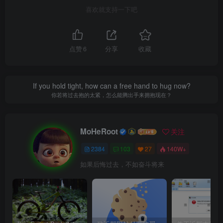
喜欢就支持一下吧
点赞
6
分享
收藏
If you hold tight, how can a free hand to hug now?
你若将过去抱的太紧，怎么能腾出手来拥抱现在？
MoHeRoot
关注
2384
103
27
140W+
如果后悔过去，不如奋斗将来