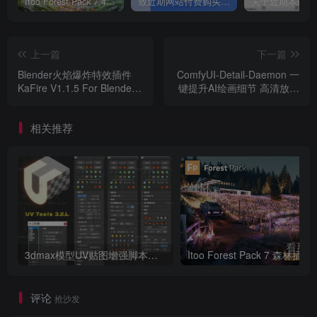
Itoo Forest Pack 7.4.20 森林插件 For 3DSMAX 2014 ~ 2023 汉化永久版
致近期网站付费购买资源及会员用户后，网页显示依然没有购买解决方法！
上一篇
下一篇
Blender火焰爆炸特效插件
ComfyUI-Detail-Daemon 一
KaFire V1.1.5 For Blender
键提升AI绘画细节 高清放大
3.3 +
工作流 完美细节，高清放
大！
相关推荐
3dmax模型UV贴图增强脚本插件工具UVTools 3.2L 汉化破解版 For 3dmax2014~2023
Itoo Forest
评论
抢沙发