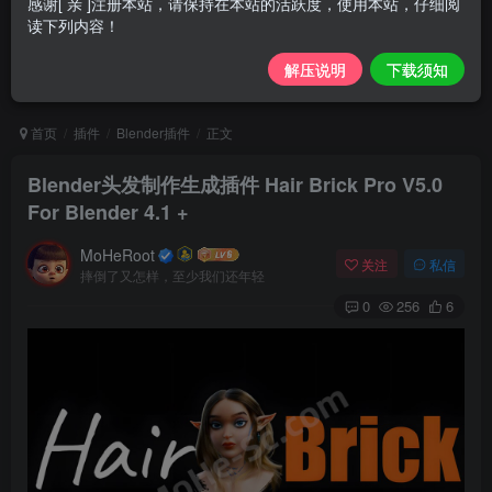
感谢[ 亲 ]注册本站，请保持在本站的活跃度，使用本站，仔细阅
读下列内容！
解压说明
下载须知
首页
插件
Blender插件
正文
Blender头发制作生成插件 Hair Brick Pro V5.0
For Blender 4.1 +
MoHeRoot
关注
私信
摔倒了又怎样，至少我们还年轻
0
256
6