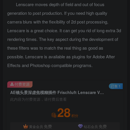
Lenscare moves depth of field and out of focus
generation to post production. If you need high quality
camera blurs with the flexibility of 2d post processing,
Lenscare is a great choice. It can get you rid of long extra 3d
rendering times. The key aspect during the development of
these filters was to match the real thing as good as
possible. Lenscare is available as plugins for Adobe After
Effects and Photoshop compatible programs.
付费资源
已售 1
AE镜头景深虚焦模糊插件 Frischluft Lenscare V1.5.4 (depth of field/out of focus) For After Effects 2014+
此内容为付费资源，请付费后查看
28
积分
免费
免费
黄金会员
钻石会员