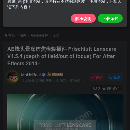
感谢[ 亲 ]注册本站，请保持在本站的活跃度，使用本站，仔细阅
读下列内容！
解压说明
下载须知
首页
插件
Adobe插件
正文
AE镜头景深虚焦模糊插件 Frischluft Lenscare
V1.5.4 (depth of field/out of focus) For After
Effects 2014+
MoHeRoot
关注
私信
可以接受暂时的失败，但绝对不能接受未曾奋斗过的自己
0
89
1