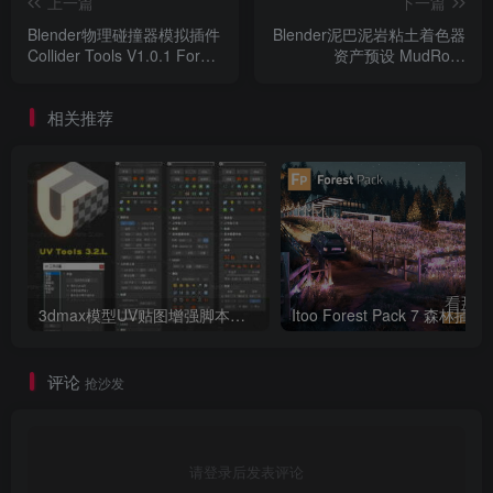
上一篇
下一篇
Blender物理碰撞器模拟插件
Blender泥巴泥岩粘土着色器
Collider Tools V1.0.1 For
资产预设 MudRock
Blender 2.92 +
Procedural Materials V2.0
For Blender 2.8 +
相关推荐
3dmax模型UV贴图增强脚本插件工具UVTools 3.2L 汉化破解版 For 3dmax2014~2023
Itoo Forest
评论
抢沙发
请登录后发表评论