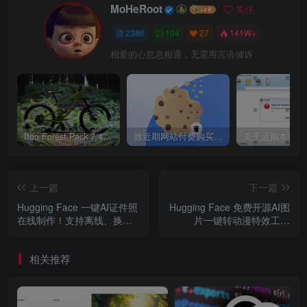
MoHeRoot
关注
2386
104
27
141W+
相爱的心息息相通，无需用言语倾诉
Itoo Forest Pack 7.4.20 森林插件 For 3DSMAX 2014 ~ 2023 汉化永久版
致近期网站付费购买资源及会员用户后，网页显示依然没有购买解决方法！
上一篇
下一篇
Hugging Face 一键AI证件照
Hugging Face 免费开源AI图
在线制作！支持离线、换
片一键转动漫特效工具
装、美颜等
AnimeGANv2
HivisionIDPhotos
相关推荐