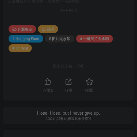
文章版权归作者所有，未经允许请勿转载。
THE END
开源项目
源码
# Hugging Face
# 图片去水印
# 一键图片去水印
# IOPaint
喜欢就支持一下吧
点赞
5
分享
收藏
I lose, I lose, but I never give up.
我输过,我败过,但我从未放弃过