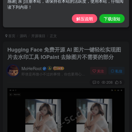
感谢[ 亲 ]注册本站，请保持在本站的活跃度，使用本站，仔细阅
读下列内容！
解压说明
下载须知
首页
源码
开源项目
正文
Hugging Face 免费开源 AI 图片一键轻松实现图
片去水印工具 IOPaint 去除图片不需要的部分
MoHeRoot
关注
私信
即便是再微小不过的事情，你也要用心去做。这就是成功的秘密
0
208
5