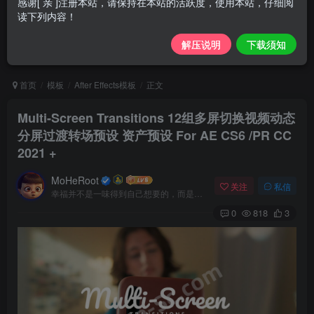
感谢[ 亲 ]注册本站，请保持在本站的活跃度，使用本站，仔细阅
读下列内容！
解压说明
下载须知
首页
模板
After Effects模板
正文
Multi-Screen Transitions 12组多屏切换视频动态
分屏过渡转场预设 资产预设 For AE CS6 /PR CC
2021 +
MoHeRoot
关注
私信
幸福并不是一味得到自己想要的，而是珍爱自己拥有的
0
818
3