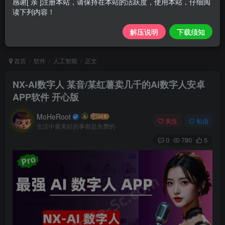
感谢[ 亲 ]注册本站，请保持在本站的活跃度，使用本站，仔细阅
读下列内容！
解压说明
下载须知
首页
软件
人工智能
正文
NX-AI数字人 某音/某红薯卖几千的Ai数字人安卓
APP软件 开心版
MoHeRoot
关注
私信
生活中最美好的事都是免费的
0
780
5