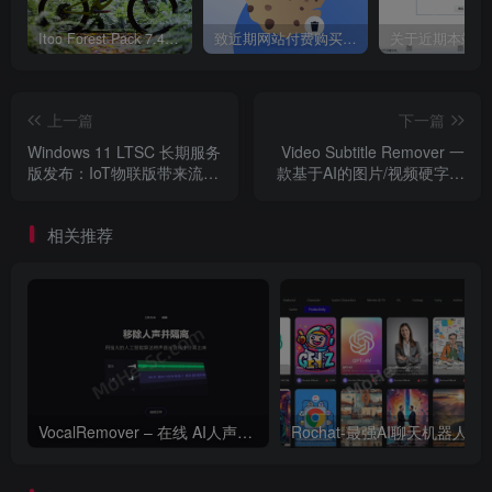
Itoo Forest Pack 7.4.20 森林插件 For 3DSMAX 2014 ~ 2023 汉化永久版
致近期网站付费购买资源及会员用户后，网页显示依然没有购买解决方法！
上一篇
下一篇
Windows 11 LTSC 长期服务
Video Subtitle Remover 一
版发布：IoT物联版带来流畅
款基于AI的图片/视频硬字幕
体验，低配电脑福音，不挑
去除、文本水印去除工具
硬件、速度快，10年支持，
相关推荐
强烈推荐安装 ！
VocalRemover – 在线 AI人声分离 人声消除和隔离工具
Rochat-最