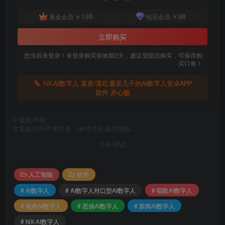
198
98
黄金会员
￥
钻石会员
￥
立即购买
您当前未登录！未登录购买有效期3天，建议登陆后购买，可保存购
买订单！
NX-AI数字人 某音/某红薯卖几千的Ai数字人安卓APP
软件 开心版
©
版权声明
文章版权归作者所有，未经允许请勿转载。
THE END
人工智能
软件
# AI数字人
# AI数字人对口型AI数字人
# 唱歌AI数字人
# 电商AI数字人
# 恶搞AI数字人
# 新闻AI数字人
# NX-AI数字人