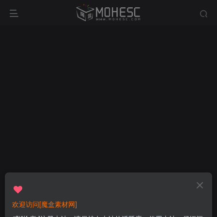
欢迎访问[魔盒素材网]