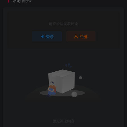
评论
抢沙发
请登录后发表评论
登录
注册
暂无评论内容