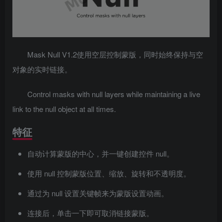
Mask Null V1.2使用空层控制蒙版，同时始终保持与空
对象的实时链接。
Control masks with null layers while maintaining a live
link to the null object at all times.
特征
自动计算蒙版的中心，并一键创建控件 null。
使用 null 控制蒙版位置、缩放、旋转和不透明度。
通过为 null 设置关键帧来为蒙版设置动画。
连接后，单击一下即可取消链接蒙版。