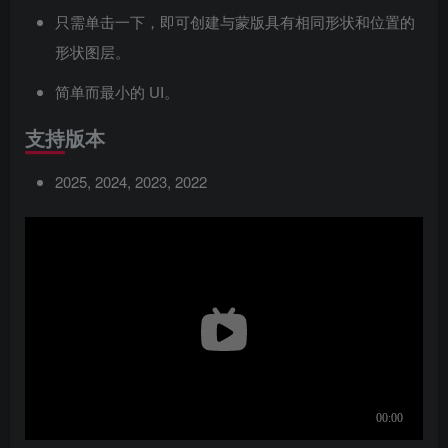
只需单击一下，即可创建与蒙版具有相同形状和位置的
形状图层。
简单而最小的 UI。
支持版本
2025, 2024, 2023, 2022