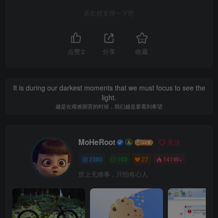
喜欢就支持一下吧
点赞
2
分享
收藏
It is during our darkest moments that we must focus to see the
light.
越是在艰难困苦的时候，我们越是要看到希望
MoHeRoot
关注
2385
103
27
141W+
世上无难事，只怕有心人