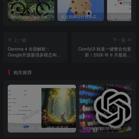
硬件门槛
：现在 6G~8G 显存即可体验基础 Agent 功
能，14B~35B 模型在消费级显卡上表现已非常出色。
Itoo Forest Pack 7.4.20 森林插件 For 3DSMAX 2014 ~ 2023 汉化永久版
致近期网站付费购买资源及会员用户后，网页显示依然没有购买解决方法！
4. 启动对接命令
上一篇
下一篇
ollama launch codex-app
Gemma 4 全面解析：
ComfyUI 秋葉一键整合包更
Google开源最强多模态AI模
新！2026 年 6 月最新版
型，支持本地运行与Agent开
ComfyUI-aki-v2_20260528
需要恢复之前模型时使用：
发 ，附部署教程！
儿童节特别版发布（附功能
相关推荐
解析）
ollama launch codex-app --restore
进阶玩法：llama.cpp + 越狱模型
想获得更强能力（如无审查版本），可通过 llama.cpp
Story-Flicks：AI一键生成高清故事短视频 大语言模型打造高清故事短视频制作神器 + 搭建教程
Screenshot to Code-一款G
对接：