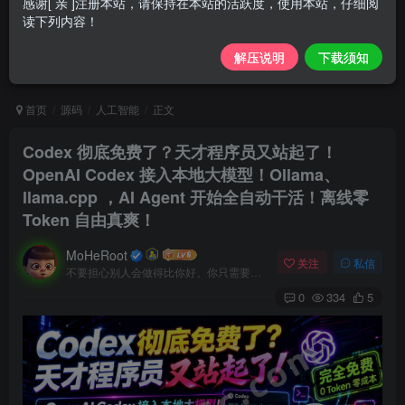
感谢[ 亲 ]注册本站，请保持在本站的活跃度，使用本站，仔细阅
读下列内容！
解压说明
下载须知
首页
源码
人工智能
正文
Codex 彻底免费了？天才程序员又站起了！
OpenAI Codex 接入本地大模型！Ollama、
llama.cpp ，AI Agent 开始全自动干活！离线零
Token 自由真爽！
MoHeRoot
关注
私信
不要担心别人会做得比你好。你只需要每天都做得比前一天好就可以了
0
334
5