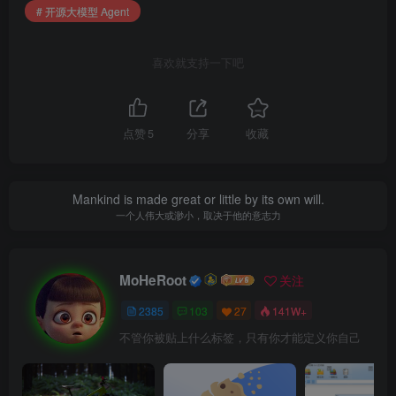
3. 推荐本地模型（消费级显卡友好）
# 开源大模型 Agent
首推 Qwen3.6 系列
（代码能力、逻辑推理、中文理解
喜欢就支持一下吧
极强）：
ollama run qwen3.6
点赞
5
分享
收藏
ollama run qwen3.6:27b
Mac 用户推荐 MLX 优化版：qwen3.6:27b-mlx、
Mankind is made great or little by its own will.
qwen3.6:35b-mlx
一个人伟大或渺小，取决于他的意志力
谷歌 Gemma 4 系列
：
MoHeRoot
关注
ollama run gemma4
2385
103
27
141W+
ollama run gemma4:26b、gemma4:31b
不管你被贴上什么标签，只有你才能定义你自己
Mac MLX 版：gemma4:26b-mlx 等