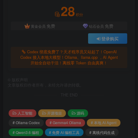
修复 Bug 并重新构建
28
最终成功运行游戏
积分
免费
免费
黄金会员
钻石会员
整个过程几乎无需人工干预。更重要的是
全程离线
，所
登录购买
有推理都在本地 GPU 上完成，没有任何 Token 费用和网络
依赖。
Codex 彻底免费了？天才程序员又站起了！OpenAI
Codex 接入本地大模型！Ollama、llama.cpp ，AI Agent
本地部署超详细教程
开始全自动干活！离线零 Token 自由真爽！
1. 安装 OpenAI Codex App
©
版权声明
文章版权归作者所有，未经允许请勿转载。
下载地址：官方渠道或备用链接（Mac 用户注意选择
THE END
Intel 或 Apple Silicon 版本）
2. 安装最新版 Ollama（0.24+）
人工智能
开源项目
源码
# Ollama Codex
# Gemma4 Ollama
# 本地 AI Agent
旧版本可能不兼容，必须升级到最新版。
# Qwen3.6 编程
# 免费 AI 编程工具
# 离线代码生成