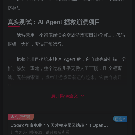
搭档”。
真实测试：AI Agent 拯救崩溃项目
我特意用一个彻底崩溃的空战游戏项目进行测试，代码
报错一大堆，无法正常运行。
把整个项目扔给本地 AI Agent 后，它自动完成扫描、分
析、修复、重建，整个过程几乎无需人工干预，且
全程离
线、无任何审查
，成功让游戏重新运行起来。它便自动开
始：
展开阅读全文
扫描所有项目文件
分析代码结构和错误逻辑
付费资源
已售 6
自动修改问题代码
Codex 彻底免费了？天才程序员又站起了！OpenAI Codex 接入本地大模型！Ollama、llama.cpp ，AI Agent 开始全自动干活！离线零 Token 自由真爽！
此内容为付费资源，请付费后查看