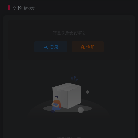
修改 Codex 配置文件，指定 llama.cpp 作为 provider
评论
抢沙发
使用以下命令启动 llama-server（示例）：
请登录后发表评论
llama-server.
exe
 -m 
"models\Qwen3.
登录
注册
总结
Ollama 正在成为本地 AI 生态的核心枢纽，已支持
Codex App、Continue、OpenHands、Aider、Open WebUI
等众多工具。
未来，AI 将从“聊天助手”真正转向“执行助手”。开发者生
产力将获得指数级提升，个人开发者也能轻松拥有过去只有
大公司才能负担的 AI 编程能力。