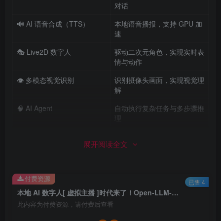
对话
🔊 AI 语音合成（TTS）
本地语音播报，支持 GPU 加
速
🎭 Live2D 数字人
驱动二次元角色，实现实时表
情与动作
👁️ 多模态视觉识别
识别摄像头画面，实现视觉理
解
🧠 AI Agent
自动执行复杂任务与多步骤推
理
🔗 MCP 工具调用
接入浏览器、文件、数据库等
展开阅读全文
外部能力
💻 跨平台运行
支持 Windows、Linux、
macOS
付费资源
已售 4
本地 AI 数字人[ 虚拟主播 ]时代来了！Open-LLM-VTuber 开源项目：6GB 显存即可运行，支持 AI Agent、MCP、多模态数字人全套方案！
Open-LLM-VTuber 核心亮点
此内容为付费资源，请付费后查看
多模态交互
：支持ASR语音识别、TTS语音合成、2D角