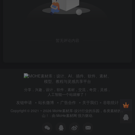
AI陪伴
：24小时在线的温柔虚拟主播，提供情感支持与
日常陪伴。
直播娱乐
：实时互动、唱歌、讲故事，打造独特虚拟主
暂无评论内容
播内容。
教育助手
：结合知识库，实现智能教学与问答。
个人助理
：通过MCP工具调用外部服务，完成自动化任
务。
分享，兴趣，设计，软件，素材，交流，奇货，灵感，
低显存需求让普通玩家也能轻松上手，未来扩展空间巨
人工智能一个站就够了！
大。
友链申请
站长微博
广告合作
关于我们
谷歌统计
Copyright © 2021 ~ 2026
MoHe素材库-设计行业的乐园，各类素材的矿
Open-LLM-VTuber 硬件要求
山！
· 由
MoHe素材网
强力驱动.
很多人以为 AI 数字人需要高端显卡。实际上，Open-