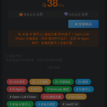
38
积分
色动画驱动、视觉识别，让虚拟主播真正“活”起来。
免费
免费
黄金会员
钻石会员
AI Agent能力
：集成MCP多工具协同，可调用外部工
具、记忆对话、执行复杂任务。
登录购买
全平台支持
：Windows/Linux/Mac均可运行，低配置友
本地 AI 数字人[ 虚拟主播 ]时代来了！Open-LLM-
VTuber 开源项目：6GB 显存即可运行，支持 AI Agent、
好。
MCP、多模态数字人全套方案！
本地部署
：无需联网，隐私安全，结合Qwen3.5等开源
©
版权声明
模型，成本极低。
文章版权归作者所有，未经允许请勿转载。
高度可定制
：支持自定义人设、提示词、模型切换，打
THE END
造专属风格的虚拟主播。
AI大语言
人工智能
开源项目
源码
Open-LLM-VTuber 部署教程（保姆级步
骤）
# AI Agent
# MCP
# llama.cpp 教程
# AI 数字人
# Open-LLM-VTuber
# AI 虚拟主播
# AI VTuber
环境准备
# 本地 AI 数字人
# 本地大模型
# Live2D AI