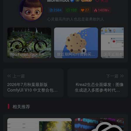
2384
103
27
140W+
启动运行
心灵最高尚的人也总是最勇敢的人
运行主程序，开启虚拟主播界面。
测试语音交互、动画驱动与工具调用功能。
llama.cpp本地大模型启动命令：
Itoo Forest Pack 7.4.20 森林插件 For 3DSMAX 2014 ~ 2023 汉化永久版
致近期网站付费购买资源及会员用户后，网页显示依然没有购买解决方法！
llama-server.
exe
 ^
            --model 
".\Qwen3.5-9B-
上一篇
下一篇
            --mmproj 
".\mmproj-F16
2026年7月秋葉最新版
Krea2生态全面爆发：图像
            --n-gpu-layers 
99
 ^
ComfyUI V10 中文整合包｜
生成进入多图参考时代、W
支持 RTX 50/40/30 系显
模型全盘点、LoRA 风格推
            --ctx-size 
256000
 ^
卡，本地环境部署、插件安
荐、动漫方案与高清生图优
            --flash-attn on ^
相关推荐
装教程，AIGC绘画教程，
化全解析
            --jinja ^
Win/Mac 一键安装
            --threads 
24
 ^
            --batch-size 
512
 ^
            --ubatch-size 
128
 ^