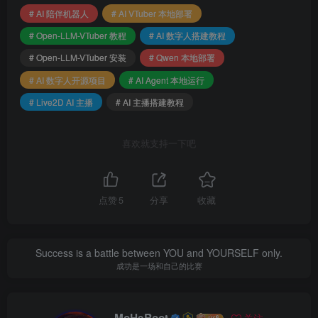
安装Git、UV、FFmpeg、NVIDIA驱动与CUDA
# AI 陪伴机器人
# AI VTuber 本地部署
Toolkit（推荐对应版本）。
# Open-LLM-VTuber 教程
# AI 数字人搭建教程
下载Qwen3.5-9B-GGUF模型与llama.cpp。
# Open-LLM-VTuber 安装
# Qwen 本地部署
# AI 数字人开源项目
# AI Agent 本地运行
项目安装
# Live2D AI 主播
# AI 主播搭建教程
克隆Open-LLM-VTuber仓库。
喜欢就支持一下吧
使用UV安装依赖，启动llama-server本地大模型服
务。
点赞
5
分享
收藏
核心配置
配置ASR（语音识别）和TTS（语音合成）。
Success is a battle between YOU and YOURSELF only.
设置自定义人设Prompt（示例提供温柔忠诚的Mili
成功是一场和自己的比赛
人设）。
调整大模型参数（temperature、top_p等）。
MoHeRoot
关注