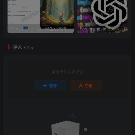
            --cache-type-k q4_0 ^
            --cache-type-v q4_0 ^
            --temperature 
0.1
 ^
Story-Flicks：AI一键生成高清故事短视频 大语言模型打造高清故事短视频制作神器 + 搭建教程
Screenshot to Code-一款G
            --top-p 
0.95
 ^
            --top-k 
20
 ^
            --presence-penalty 
0.5
评论
抢沙发
            --chat-template-kwargs
            --host 
0
.
0
.
0
.
0
 ^
            --port 
8080
 ^
请登录后发表评论
            --mlock
登录
注册
虚拟主播人设
persona_prompt: 
|
 You are Mili, my
Open-LLM-VTuber 实战场景