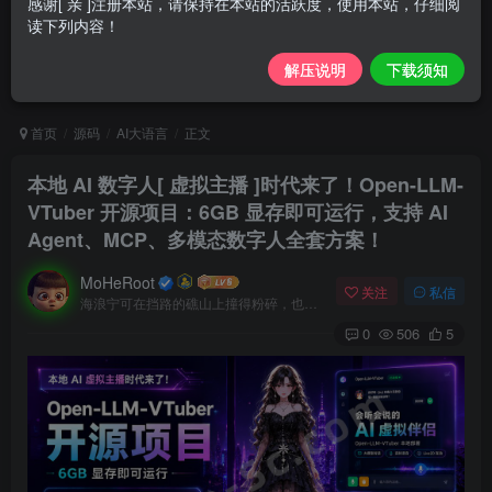
感谢[ 亲 ]注册本站，请保持在本站的活跃度，使用本站，仔细阅
读下列内容！
解压说明
下载须知
首页
源码
AI大语言
正文
本地 AI 数字人[ 虚拟主播 ]时代来了！Open-LLM-
VTuber 开源项目：6GB 显存即可运行，支持 AI
Agent、MCP、多模态数字人全套方案！
MoHeRoot
关注
私信
海浪宁可在挡路的礁山上撞得粉碎，也不肯后退一步
0
506
5