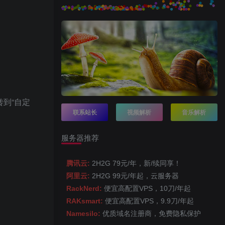
转到“自定
联系站长
视频解析
音乐解析
服务器推荐
腾讯云:
2H2G 79元/年，新/续同享！
阿里云:
2H2G 99元/年起，云服务器
RackNerd:
便宜高配置VPS，10刀/年起
RAKsmart:
便宜高配置VPS，9.9刀/年起
Namesilo:
优质域名注册商，免费隐私保护