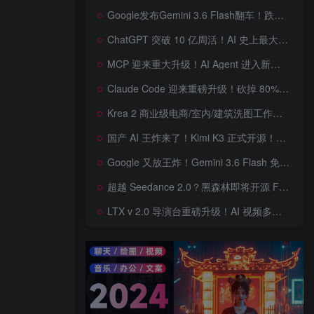
Google发布Gemini 3.6 Flash翻车！跌出全球智能榜前十！Google 新模型遭遇口碑争议，附个人一些使用体验——变慢/降智/弱智，Gemini现在真的是一团糟，Google版豆包！
ChatGPT 突破 10 亿周活！AI 史上最大用户奇迹背后，OpenAI 正面对一场百亿美元级商业挑战
MCP 迎来重大升级！AI Agent 进入新纪元，模型上下文协议全面重构，未来 AI 工具生态将被重新定义，AI工具接口进入倒计时开始！
Claude Code 迎来重磅升级！砍掉 80% 系统提示词一键瘦身优化，新增 /doctor 诊断命令，AI 编程效率再次提升
Krea 2 商业级电商/室内/建筑洗图工作流首次公开！三套工作流 + 三档预设 + JSON 反推，RAW、Turbo、Depth、4 倍增强一次学会
国产 AI 王炸来了！Kimi K3 正式开源！免费下载全球最大 2.8 万亿参数模型，国产开源 AI 首次逼近闭源天花板
Google 又放王炸！Gemini 3.6 Flash 免费开放，AI 编程、Agent 能力暴涨，开发者必体验的新一代 AI 模型，性能再次刷新纪录
超越 Seedance 2.0？黑森林即将开源 FLUX 3 Dev！Self-Flow 世界模型首次曝光，20 秒音画同步 AI 视频时代来了！
LTX v 2.0 导演台重磅升级！AI 视频多角色、多场景、多参考控制全面增强生成来了，角色一致性暴涨，终于像电影一样可控，一键打造电影级AI 短片