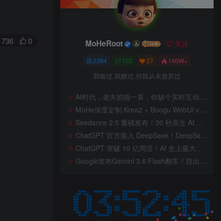
736
0
MoHeRoot
关注
2384
103
27
140W+
我输过,我败过,但我从未放弃过
AI时代，老夫掐指一算，你缺个实时互动的 AI 赛博女友！无需 API、完全免费、实时语音互动，零延迟打造专属 AI 数字女友，附本地部署教程！
MoHe深度定制 Krea2 + Boogu WebUI v2.0 重磅发布！专为 AI 室内设计师打造，一键切换定制工作流，彻底告别 ComfyUI 复杂节点，一键生图！
Seedance 2.5 重磅发布！30 秒原生 AI 视频、50 个多模态参考、原位编辑全上线，告别抽卡盲盒，AI 视频正式进入导演时代！
ChatGPT 官方接入 DeepSeek！DeepSeek V4 Flash 0731 重磅开源发布！AI 编程能力全面升级，支持识图、支持 Responses API，本地部署全攻略！
ChatGPT 突破 10 亿周活！AI 史上最大用户奇迹背后，OpenAI 正面对一场百亿美元级商业挑战
Google发布Gemini 3.6 Flash翻车！跌出全球智能榜前十！Google 新模型遭遇口碑争议，附个人一些使用体验——变慢/降智/弱智，Gemini现在真的是一团糟，Google版豆包！