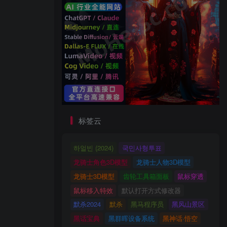
标签云
하얼빈 (2024)
국민사형투표
龙骑士角色3D模型
龙骑士人物3D模型
龙骑士3D模型
齿轮工具箱面板
鼠标穿透
鼠标移入特效
默认打开方式修改器
默杀2024
默杀
黑马程序员
黑风山景区
黑话宝典
黑群晖设备系统
黑神话·悟空