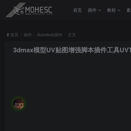
首页
插件
教程
素
首页
插件
Autodesk插件
正文
3dmax模型UV贴图增强脚本插件工具UVTools
MoHeRoot
关注
私信
我只愿面朝大海，春暖花开