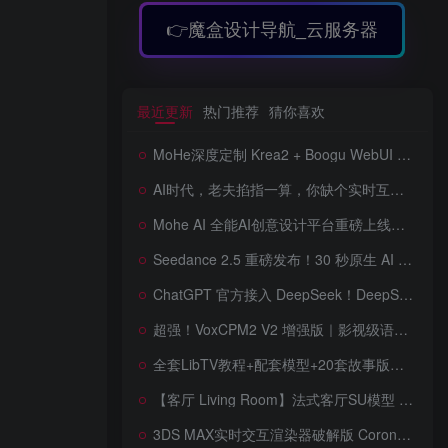
👉魔盒设计导航_云服务器
最近更新
热门推荐
猜你喜欢
MoHe深度定制 Krea2 + Boogu WebUI v2.0 重磅发布！专为 AI 室内设计师打造，一键切换定制工作流，彻底告别 ComfyUI 复杂节点，一键生图！
AI时代，老夫掐指一算，你缺个实时互动的 AI 赛博女友！无需 API、完全免费、实时语音互动，零延迟打造专属 AI 数字女友，附本地部署教程！
Mohe AI 全能AI创意设计平台重磅上线！一站式AI提示词词库·对话·绘画·画廊·推流AI创意神器与AIGC展示平台系统全面升级！
Seedance 2.5 重磅发布！30 秒原生 AI 视频、50 个多模态参考、原位编辑全上线，告别抽卡盲盒，AI 视频正式进入导演时代！
ChatGPT 官方接入 DeepSeek！DeepSeek V4 Flash 0731 重磅开源发布！AI 编程能力全面升级，支持识图、支持 Responses API，本地部署全攻略！
超强！VoxCPM2 V2 增强版｜影视级语音克隆，音色永久保存，文字转语音+AI声音克隆+方言 + ai语音设计+多人对话 + 字幕全搞定
全套LibTV教程+配套模型+20套故事版参考(含提示词)轻松学会AI短剧制作，全套教程走过路过不要错过想在家里赚钱的就学习起来
【客厅 Living Room】法式客厅SU模型 French-style living room SketchUp model
3DS MAX实时交互渲染器破解版 Corona Render 15 Hotfix 2 For 3ds Max 2018 ~ 2027 Win + 离线材质预设库