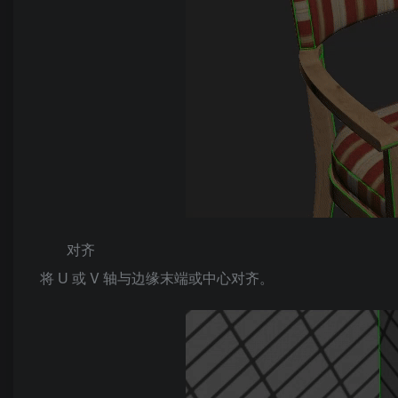
对齐
将 U 或 V 轴与边缘末端或中心对齐。