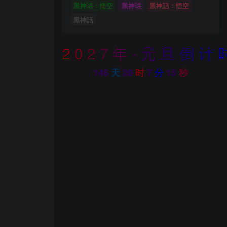
黑神话：悟空
黑神话
黑神話：悟空
黑神話
2
0
2
7
年
-
元
旦
倒
计
146
天
20
时
7
分
13
秒