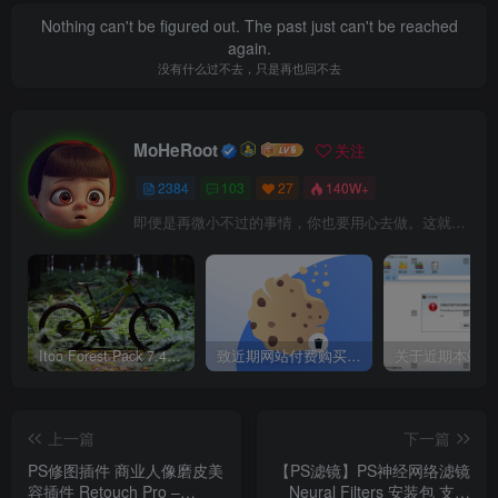
Nothing can't be figured out. The past just can't be reached
again.
没有什么过不去，只是再也回不去
MoHeRoot
关注
2384
103
27
140W+
即便是再微小不过的事情，你也要用心去做。这就是成功的秘密
Itoo Forest Pack 7.4.20 森林插件 For 3DSMAX 2014 ~ 2023 汉化永久版
致近期网站付费购买资源及会员用户后，网页显示依然没有购买解决方法！
上一篇
下一篇
PS修图插件 商业人像磨皮美
【PS滤镜】PS神经网络滤镜
容插件 Retouch Pro –
Neural Filters 安装包 支持