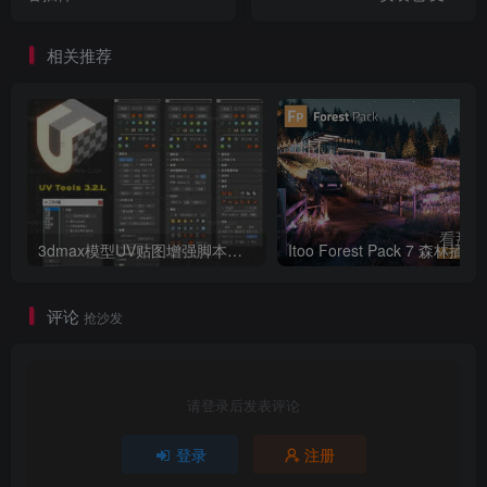
Retouch Panel for
PS 2022 22.3 版本 Win系统
Photoshop CC2014-2021
相关推荐
Win/Mac
3dmax模型UV贴图增强脚本插件工具UVTools 3.2L 汉化破解版 For 3dmax2014~2023
Itoo Forest
评论
抢沙发
请登录后发表评论
登录
注册