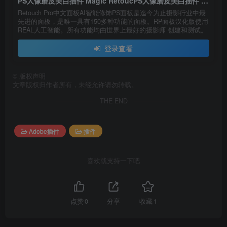
PS人像磨皮美白插件 Magic RetoucPS人像磨皮美白插件 Magic Retouch Pro v4.3中文版
Retouch Pro中文面板AI智能修饰PS面板是迄今为止摄影行业中最
先进的面板，是唯一具有150多种功能的面板。RP面板汉化版使用
REAL人工智能。所有功能均由世界上最好的摄影师 创建和测试。
登录查看
©
版权声明
文章版权归作者所有，未经允许请勿转载。
THE END
Adobe插件
插件
喜欢就支持一下吧
点赞
0
分享
收藏
1