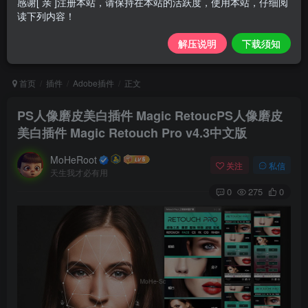
感谢[ 亲 ]注册本站，请保持在本站的活跃度，使用本站，仔细阅
读下列内容！
解压说明
下载须知
首页
插件
Adobe插件
正文
PS人像磨皮美白插件 Magic RetoucPS人像磨皮
美白插件 Magic Retouch Pro v4.3中文版
MoHeRoot
关注
私信
天生我才必有用
0
275
0