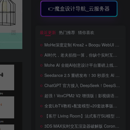
👉魔盒设计导航_云服务器
最近更新
热门推荐
猜你喜欢
MoHe深度定制 Krea2 + Boogu WebUI v2.0 重磅发布！专为 AI 室内设计师打造，一键切换定制工作流，彻底告别 ComfyUI 复杂节点，一键生图！
AI时代，老夫掐指一算，你缺个实时互动的 AI 赛博女友！无需 API、完全免费、实时语音互动，零延迟打造专属 AI 数字女友，附本地部署教程！
Mohe AI 全能AI创意设计平台重磅上线！一站式AI提示词词库·对话·绘画·画廊·推流AI创意神器与AIGC展示平台系统全面升级！
Seedance 2.5 重磅发布！30 秒原生 AI 视频、50 个多模态参考、原位编辑全上线，告别抽卡盲盒，AI 视频正式进入导演时代！
ChatGPT 官方接入 DeepSeek！DeepSeek V4 Flash 0731 重磅开源发布！AI 编程能力全面升级，支持识图、支持 Responses API，本地部署全攻略！
超强！VoxCPM2 V2 增强版｜影视级语音克隆，音色永久保存，文字转语音+AI声音克隆+方言 + ai语音设计+多人对话 + 字幕全搞定
全套LibTV教程+配套模型+20套故事版参考(含提示词)轻松学会AI短剧制作，全套教程走过路过不要错过想在家里赚钱的就学习起来
【客厅 Living Room】法式客厅SU模型 French-style living room SketchUp model
3DS MAX实时交互渲染器破解版 Corona Render 15 Hotfix 2 For 3ds Max 2018 ~ 2027 Win + 离线材质预设库