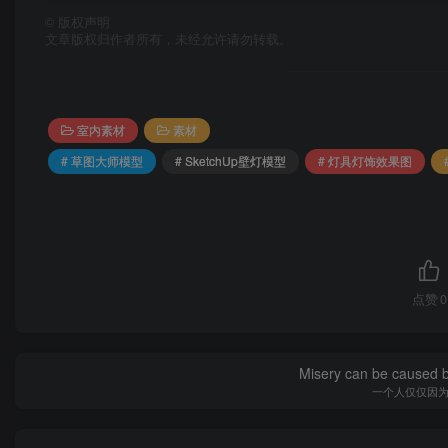
©
版权声明
文章版权归作者所有，未经允许请勿转载。
室内素材
素材
# 草图大师模型
# SketchUp壁灯模型
# 灯具灯饰效果图
点赞
0
Misery can be caused b
一个人仅仅因