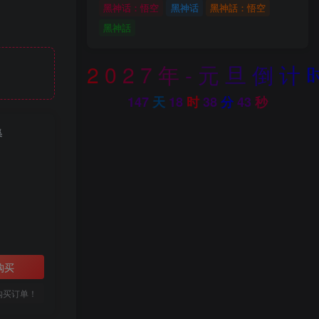
黑神话：悟空
黑神话
黑神話：悟空
黑神話
2
0
2
7
年
-
元
旦
倒
计
147
天
18
时
38
分
41
秒
集
购买
购买订单！