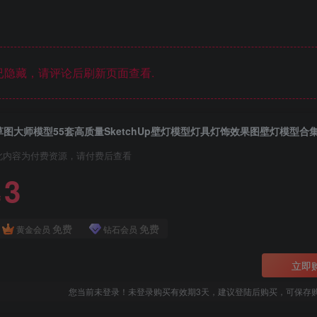
隐藏，请评论后刷新页面查看.
草图大师模型55套高质量SketchUp壁灯模型灯具灯饰效果图壁灯模型合
此内容为付费资源，请付费后查看
3
￥
免费
免费
黄金会员
钻石会员
立即
您当前未登录！未登录购买有效期3天，建议登陆后购买，可保存