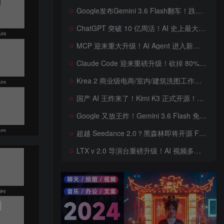
Google发布Gemini 3.6 Flash翻车！跌出全球智能榜前十！Google 新模型遭遇口碑争议，附个人一些使用体验——变慢/降智/弱智，Gemini现在真的是一团糟，Google版豆包！
ChatGPT 突破 10 亿周活！AI 史上最大用户奇迹背后，OpenAI 正面对一场百亿美元级商业挑战
MCP 迎来重大升级！AI Agent 进入新纪元，模型上下文协议全面重构，未来 AI 工具生态将被重新定义，AI工具接口进入倒计时开始！
Claude Code 迎来重磅升级！砍掉 80% 系统提示词一键瘦身优化，新增 /doctor 诊断命令，AI 编程效率再次提升
Krea 2 商业级电商/室内/建筑洗图工作流首次公开！三套工作流 + 三档预设 + JSON 反推，RAW、Turbo、Depth、4 倍增强一次学会
国产 AI 王炸来了！Kimi K3 正式开源！免费下载全球最大 2.8 万亿参数模型，国产开源 AI 首次逼近闭源天花板
Google 又放王炸！Gemini 3.6 Flash 免费开放，AI 编程、Agent 能力暴涨，开发者必体验的新一代 AI 模型，性能再次刷新纪录
超越 Seedance 2.0？黑森林即将开源 FLUX 3 Dev！Self-Flow 世界模型首次曝光，20 秒音画同步 AI 视频时代来了！
LTX v 2.0 导演台重磅升级！AI 视频多角色、多场景、多参考控制全面增强生成来了，角色一致性暴涨，终于像电影一样可控，一键打造电影级AI 短片