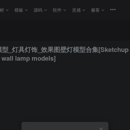
材
模板
源码
软件
灵感
极客
型_灯具灯饰_效果图壁灯模型合集[Sketchup m
p wall lamp models]