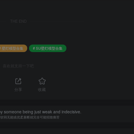
THE END
# 壁灯模型合集
# SU壁灯模型合集
喜欢就支持一下吧
分享
收藏
y someone being just weak and indecisive.
为软弱无能或优柔寡断就完全可能招致痛苦