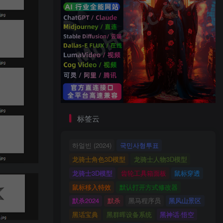
标签云
하얼빈 (2024)
국민사형투표
龙骑士角色3D模型
龙骑士人物3D模型
龙骑士3D模型
齿轮工具箱面板
鼠标穿透
鼠标移入特效
默认打开方式修改器
默杀2024
默杀
黑马程序员
黑风山景区
黑话宝典
黑群晖设备系统
黑神话·悟空