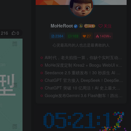
MoHeRoot
关注
216
0
2384
103
27
140W+
心灵最高尚的人也总是最勇敢的人
AI时代，老夫掐指一算，你缺个实时互动的 AI 赛博女友！无需 API、完全免费、实时语音互动，零延迟打造专属 AI 数字女友，附本地部署教程！
MoHe深度定制 Krea2 + Boogu WebUI v2.0 重磅发布！专为 AI 室内设计师打造，一键切换定制工作流，彻底告别 ComfyUI 复杂节点，一键生图！
Seedance 2.5 重磅发布！30 秒原生 AI 视频、50 个多模态参考、原位编辑全上线，告别抽卡盲盒，AI 视频正式进入导演时代！
ChatGPT 官方接入 DeepSeek！DeepSeek V4 Flash 0731 重磅开源发布！AI 编程能力全面升级，支持识图、支持 Responses API，本地部署全攻略！
ChatGPT 突破 10 亿周活！AI 史上最大用户奇迹背后，OpenAI 正面对一场百亿美元级商业挑战
Google发布Gemini 3.6 Flash翻车！跌出全球智能榜前十！Google 新模型遭遇口碑争议，附个人一些使用体验——变慢/降智/弱智，Gemini现在真的是一团糟，Google版豆包！