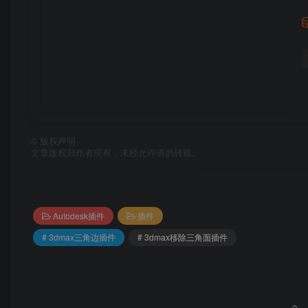
©
版权声明
文章版权归作者所有，未经允许请勿转载。
Autodesk插件
插件
# 3dmax三角边插件
# 3dmax移除三角面插件