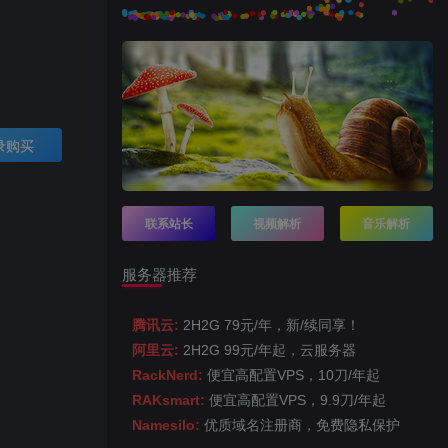
录购买
联系站长
视频解析
音乐解析
服务器推荐
腾讯云:
2H2G 79元/年，新/续同享！
阿里云:
2H2G 99元/年起，云服务器
RackNerd:
便宜高配置VPS，10刀/年起
RAKsmart:
便宜高配置VPS，9.9刀/年起
Namesilo:
优质域名注册商，免费隐私保护