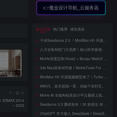
👉魔盒设计导航_云服务器
最近更新
热门推荐
猜你喜欢
干掉Seedance 2.5 ！MiniMax-H3 开源视频模型爆火！Turbo LoRA 5倍加速，8G显卡也能跑，工作流详解，低显存也能跑出顶级画质，ComfyUI低显存部署教程来了
八月谷歌AI部门大洗牌！核心科学家相继离职后，Gemini体验反而逆袭，智商又占据大脑了，桌面版补齐网页版功能，图片/视频生成全面升级
MoHe深度定制 Krea2 + Boogu WebUI v2.0 重磅发布！专为 AI 室内设计师打造，一键切换定制工作流，彻底告别 ComfyUI 复杂节点，一键生图！
3ds Max迎来AI升级！MoHeTools For 3ds Max 2012 ~ 2026 智能工具箱插件发布，支持AI 3D建模、文生图、图生图、效果图生成，全面提升室内设计效率
3DAMX乌克兰大师11个CR室内外场景模型合集_Dubia Villa宅寂公寓模型 免费下载
3DMAX室内生长动画一键生成插件 Autokey V.0 For 3DMAX 2012 ~2022
3dmax快捷键插件，仿章鱼插件精简版 For3DMAX 2014~2023
MiniMax H3 开源视频模型来了！Turbo LoRA 加速最高 350%，12G 显存也能跑，本地部署教程详解
AI时代，老夫掐指一算，你缺个实时互动的 AI 赛博女友！无需 API、完全免费、实时语音互动，零延迟打造专属 AI 数字女友，附本地部署教程！
下一篇
Mohe AI 全能AI创意设计平台重磅上线！一站式AI提示词词库·对话·绘画·画廊·推流AI创意神器与AIGC展示平台系统全面升级！
3DMAX 2014
Seedance 2.5 重磅发布！30 秒原生 AI 视频、50 个多模态参考、原位编辑全上线，告别抽卡盲盒，AI 视频正式进入导演时代！
~ 2023
ChatGPT 官方接入 DeepSeek！DeepSeek V4 Flash 0731 重磅开源发布！AI 编程能力全面升级，支持识图、支持 Responses API，本地部署全攻略！