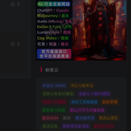
0
0
标签云
하얼빈 (2024)
국민사형투표
龙骑士角色3D模型
龙骑士人物3D模型
龙骑士3D模型
齿轮工具箱面板
鼠标穿透
鼠标移入特效
默认打开方式修改器
默杀2024
默杀
黑马程序员
黑风山景区
黑话宝典
黑群晖设备系统
黑神话·悟空