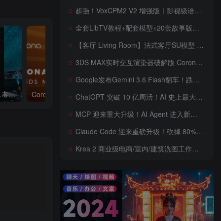
超强！VoxCPM2 V2 增强版｜影视级语音克隆，音色永久保存，文字转语音+AI声音克隆+方言 + ai语音设计+多人对话 + 字幕全搞定
全套LibTV教程+配套模型+20套故事版参考(含提示词)轻松学会AI短剧制作，全套教程走过路过不要错过想在家里赚钱的就学习起来
【客厅 Living Room】法式客厅SU模型 French-style living room SketchUp model
3DS MAX实时交互渲染器破解版 Corona Render 15 Hotfix 2 For 3ds Max 2018 ~ 2027 Win + 离线材质预设库
Google发布Gemini 3.6 Flash翻车！跌出全球智能榜前十！Google 新模型遭遇口碑争议，附个人一些使用体验——变慢/降智/弱智，Gemini现在真的是一团糟，Google版豆包！
3dmax插件工具神器脚本杀毒软件3dmax一键工具脚本插件渲染工具箱自动杀毒防御
Corona Renderer 7.0 渲染器正式版发布+最新材质库+降噪包+试用补丁 新功能介绍！恐怖如斯
ChatGPT 突破 10 亿周活！AI 史上最大用户奇迹背后，OpenAI 正面对一场百亿美元级商业挑战
MCP 迎来重大升级！AI Agent 进入新纪元，模型上下文协议全面重构，未来 AI 工具生态将被重新定义，AI工具接口进入倒计时开始！
Claude Code 迎来重磅升级！砍掉 80% 系统提示词一键瘦身优化，新增 /doctor 诊断命令，AI 编程效率再次提升
Krea 2 商业级电商/室内/建筑洗图工作流首次公开！三套工作流 + 三档预设 + JSON 反推，RAW、Turbo、Depth、4 倍增强一次学会