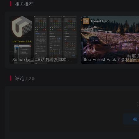
相关推荐
3dmax模型UV贴图增强脚本插件工具UVTools 3.2L 汉化破解版 For 3dmax2014~2023
评论
共2条