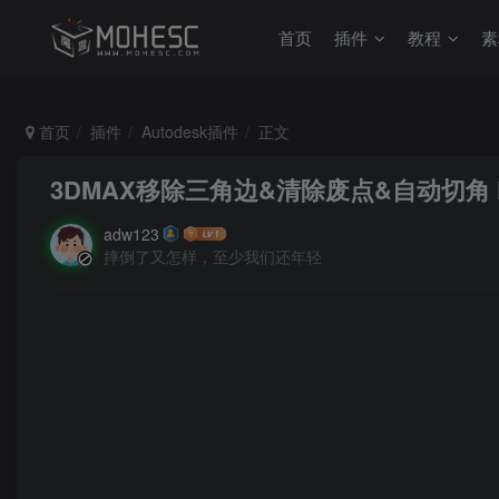
首页
插件
教程
素
首页
插件
Autodesk插件
正文
3DMAX移除三角边&清除废点&自动切角 For 3
adw123
摔倒了又怎样，至少我们还年轻