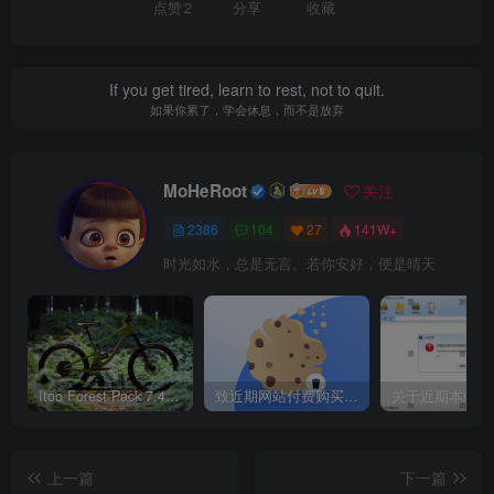
点赞
2
分享
收藏
If you get tired, learn to rest, not to quit.
如果你累了，学会休息，而不是放弃
MoHeRoot
关注
2386
104
27
141W+
时光如水，总是无言。若你安好，便是晴天
Itoo Forest Pack 7.4.20 森林插件 For 3DSMAX 2014 ~ 2023 汉化永久版
致近期网站付费购买资源及会员用户后，网页显示依然没有购买解决方法！
上一篇
下一篇