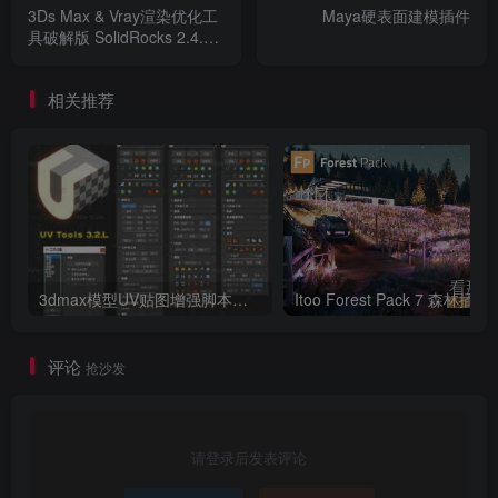
3Ds Max & Vray渲染优化工
Maya硬表面建模插件
具破解版 SolidRocks 2.4.0
For 3DS MAX 2013 – 2023
相关推荐
3dmax模型UV贴图增强脚本插件工具UVTools 3.2L 汉化破解版 For 3dmax2014~2023
Itoo Forest
评论
抢沙发
请登录后发表评论