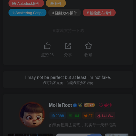
Autodesk插件
插件
# Scattering Script
# 随机散布插件
# 植物散布插件
喜欢就支持一下吧
点赞
26
分享
收藏
I may not be perfect but at least I’m not fake.
我可能不完美，但是我至少不虚伪
MoHeRoot
关注
2388
104
27
141W+
如果你愿意去发现，其实每一天都很美