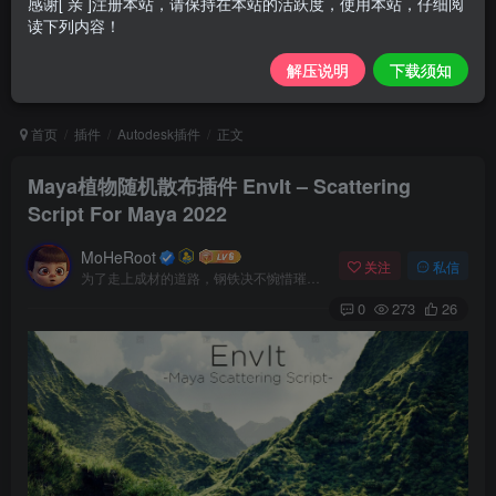
感谢[ 亲 ]注册本站，请保持在本站的活跃度，使用本站，仔细阅
读下列内容！
解压说明
下载须知
首页
插件
Autodesk插件
正文
Maya植物随机散布插件 EnvIt – Scattering
Script For Maya 2022
MoHeRoot
关注
私信
为了走上成材的道路，钢铁决不惋惜璀璨的钢花被遗弃
0
273
26