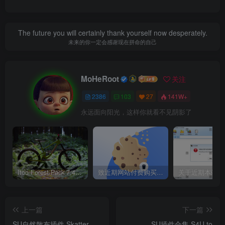
Super Texture 可立即准备烘焙，只需将所需的贴图连接
到 Principled BSDF 着色器，指定目标图像并单击烘焙！ 无
The future you will certainly thank yourself now desperately.
需额外设置。
未来的你一定会感谢现在拼命的自己
其它功能：
MoHeRoot
关注
•阴影去除和 AO
2386
103
27
141W+
•高度图生成
永远面向阳光，这样你就看不见阴影了
•视差贴图（优化）
•程序纹理支持
•自定义节点组支持
•反瓦片 支持
Itoo Forest Pack 7.4.20 森林插件 For 3DSMAX 2014 ~ 2023 汉化永久版
致近期网站付费购买资源及会员用户后，网页显示依然没有购买解决方法！
•具有高斯衰减的法线贴图生成
•凹凸贴图生成
上一篇
下一篇
•搅拌机 3.0 支持
SU自然散布插件 Skatter
SU插件合集 S4U to