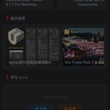
2.1.7 For SketchUp
Components For
让您的纹理栩栩如生！
2018/2020/2022 Win破解版
SketchupV2018/2019/2020/202
破解版
相关推荐
3dmax模型UV贴图增强脚本插件工具UVTools 3.2L 汉化破解版 For 3dmax2014~2023
Itoo Forest
评论
抢沙发
请登录后发表评论
登录
注册