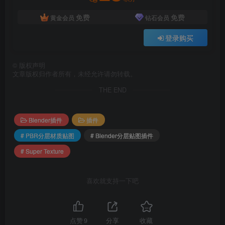
免费
免费
黄金会员
钻石会员
登录购买
具有即时结果的灵活参数。 无需等待导出和重新导入。
©
版权声明
为每个图像单独调整设置，也可以制作动画。
文章版权归作者所有，未经允许请勿转载。
THE END
烘烤准备
Blender插件
插件
# PBR分层材质贴图
# Blender分层贴图插件
# Super Texture
喜欢就支持一下吧
点赞
9
分享
收藏