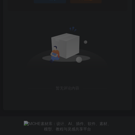
•超级纹理插件
•演示搅拌机文件
•用户手册
•终身免费更新
•支持 Blender 基金会的好人缘 🙂
暂无评论内容