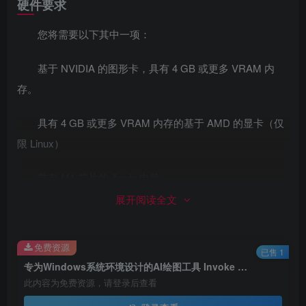
硬件要求
您将需要以下其中一项：
基于 NVIDIA 的图形卡，具有 4 GB 或更多 VRAM 内
存。
具有 4 GB 或更多 VRAM 内存的基于 AMD 的显卡（仅
限 Linux）
带有 M1 芯片的 Apple 电脑。
展开阅读全文
我们不推荐以下视频卡，因为它们在半精度模式下运行
时存在问题，并且 VRAM 不足以在全精度模式下渲染
免费资源
512×512 图像：
已售 1
专为Windows系统环境设计的AI绘图工具 Invoke AI独立安装包火热上线 不用担心环境配置问题 稳定运行Stable Diffusion WebUI
此内容为免费资源，请登录后查看
NVIDIA 10xx 系列显卡，例如 1080ti