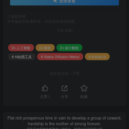
登录查看
GTX 1650 系列显卡
©
版权声明
GTX 1660 系列显卡
文章版权归作者所有，未经允许请勿转载。
THE END
内存和磁盘
至少 12 GB 主内存 RAM。
人工智能
教程
设计教程
# AI绘图工具
# Stable Diffusion Webui
# Invoke AI
至少 18 GB 的可用磁盘空间用于机器学习模型、Python
及其所有依赖项。
喜欢就支持一下吧
点赞
1
分享
收藏
Flat rich prosperous time in vain to develop a group of coward,
hardship is the mother of strong forever.
平富足的盛世徒然养成一批懦夫，困苦永远是坚强之母