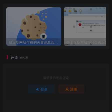
ROCm 驱动程序。在大多数情况下，如果您已经将系统
用于游戏或其他图形密集型任务，则已经安装了适当的
驱动程序。如果不确定，请查看GPU 驱动程序指南
软件要求：检查您的系统是否安装了最新的 Python。为
此，打开一个命令行窗口（在 Linux 和 Macintosh 上为
“Terminal”，在 Windows 上为“Command”或
致近期网站付费购买资源及会员用户后，网页显示依然没有购买解决方法！
关于
“Powershell”）并键入python –version. 如果安装了
Python，它会打印出版本号。如果是 version3.9.
或
评论
抢沙发
3.10.
，则满足要求。我们不建议使用 Python 3.11 或更
高版本，因为并非 InvokeAI 依赖的所有库都适用于此版
请登录后发表评论
本。
下载安装程序：InvokeAI 安装程序以 ZIP 文件的形式分
登录
注册
发。转到 最新版本，并查找名为的文件：
调用AI-installer-v2.XXzip