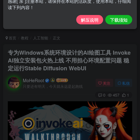
感谢[ 亲 ]注册本站，请保持在本站的活跃度，使用本站，仔细阅
读下列内容！
解压说明
下载须知
首页
教程
人工智能
正文
专为Windows系统环境设计的AI绘图工具 Invoke
AI独立安装包火热上线 不用担心环境配置问题 稳
定运行Stable Diffusion WebUI
MoHeRoot
关注
私信
只要还有明天，今天就永远是起跑线
0
457
1