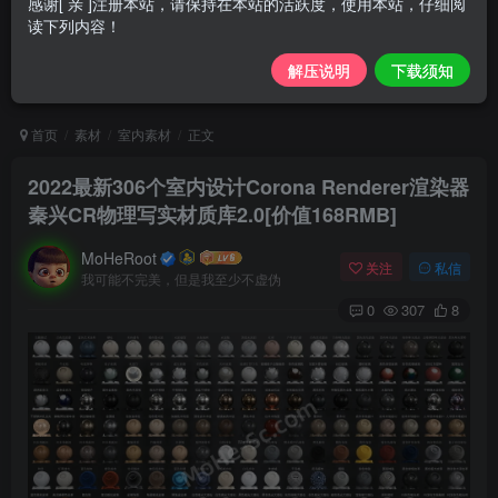
感谢[ 亲 ]注册本站，请保持在本站的活跃度，使用本站，仔细阅
读下列内容！
解压说明
下载须知
首页
素材
室内素材
正文
2022最新306个室内设计Corona Renderer渲染器
秦兴CR物理写实材质库2.0[价值168RMB]
MoHeRoot
关注
私信
我可能不完美，但是我至少不虚伪
0
307
8