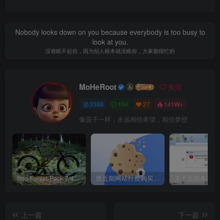
Nobody looks down on you because everybody is too busy to
look at you.
没谁瞧不起你，因为别人根本就没瞧你，大家都很忙的
MoHeRoot
关注
2388
104
27
141W+
像孩子一样，永远相信希望，相信梦想
Itoo Forest Pack 7.4.20 森林插件 For 3DSMAX 2014 ~ 2023 汉化永久版
致近期网站付费购买资源及会员用户后，网页显示依然没有购买解决方法！
上一篇
下一篇