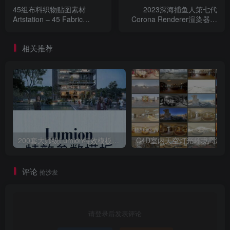
45组布料织物贴图素材
2023深海捕鱼人第七代
Artstation – 45 Fabric
Corona Renderer渲染器写
Alphas 4K
实CR材质库
相关推荐
200套大师级Lumion特效模板场景源文件渲染参数滤镜案例特效
C4D室内天空灯光
评论
抢沙发
请登录后发表评论