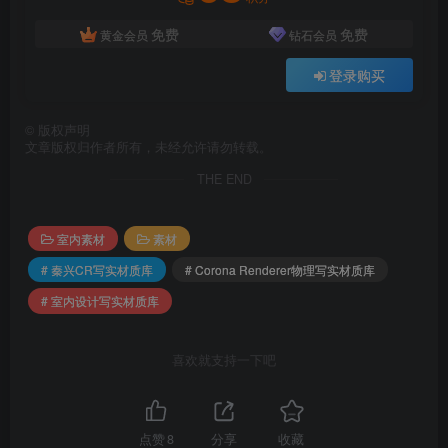
免费
免费
黄金会员
钻石会员
登录购买
©
版权声明
文章版权归作者所有，未经允许请勿转载。
THE END
室内素材
素材
# 秦兴CR写实材质库
# Corona Renderer物理写实材质库
# 室内设计写实材质库
喜欢就支持一下吧
点赞
8
分享
收藏