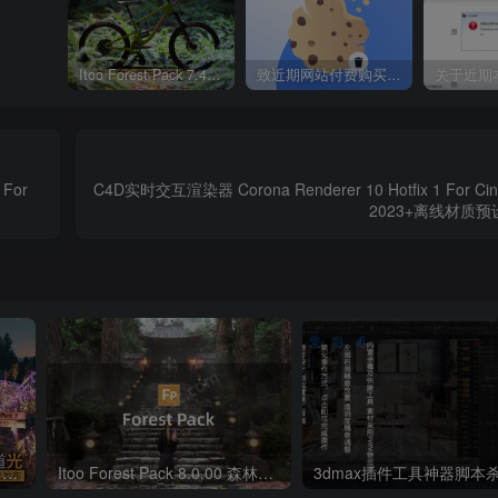
Itoo Forest Pack 7.4.20 森林插件 For 3DSMAX 2014 ~ 2023 汉化永久版
致近期网站付费购买资源及会员用户后，网页显示依然没有购买解决方法！
For
C4D实时交互渲染器 Corona Renderer 10 Hotfix 1 For Cin
2023+离线材质预
力跳板，是艺术家工作流程的核心。目前我们已经内置了140多种工
量的价值。UI被分为多个工具栏，这些工具也可以作为单独的工具
径，并包括将场景批量转换为ProxSi格式以进行场景优化的功能。
BIM导入和清理，重新定制体量模型和地形，HDRI照明设置，高
集独一无二，对于任何想要节省宝贵时间和金钱的艺术家来说都
Itoo Forest Pack 7 森林插件 For 3DSMAX 2014 ~ 2022 官方免费版
Itoo Forest Pack 8.0.00 森林植物散布插件 For 3DSMAX 2014 ~ 2024 汉化永久版