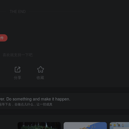
入的图纸。
THE END
evit，Rhino，Sketchup等）。
中使用的超过45种第三方文件类型。
插件
喜欢就支持一下吧
分享
收藏
工具和功能。
行和检查的实用程序清单工具。
ever. Do something and make it happen.
远等下去，去做点儿什么，让一切成真
UI构建简单的重复资产或复杂模型。