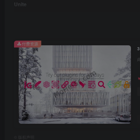
Unite
新 – Qt UI – Ui 现在可以调整大小并且可以更快地打开。
新 – 多个重新链接路径 – 添加了多个路径来重新链
付费资源
改进 – 列出丢失的文件路径子文件夹。 现在有一
件，从最大文件路径开始。
改进 – Repath – 改进工作更顺畅。
软件特色
1、IgNite工具集包括;
Springboard – 位于一个UI中的日常工作流工具，
取证 – 在处理场景之前检查场景中的问题并修复它们。5 
©
版权声明