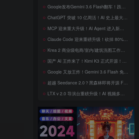
Google发布Gemini 3.6 Flash翻车！跌出全球智能榜前十！Google 新模型遭遇口碑争议，附个人一些使用体验——变慢/降智/弱智，Gemini现在真的是一团糟，Google版豆包！
ChatGPT 突破 10 亿周活！AI 史上最大用户奇迹背后，OpenAI 正面对一场百亿美元级商业挑战
MCP 迎来重大升级！AI Agent 进入新纪元，模型上下文协议全面重构，未来 AI 工具生态将被重新定义，AI工具接口进入倒计时开始！
Claude Code 迎来重磅升级！砍掉 80% 系统提示词一键瘦身优化，新增 /doctor 诊断命令，AI 编程效率再次提升
Krea 2 商业级电商/室内/建筑洗图工作流首次公开！三套工作流 + 三档预设 + JSON 反推，RAW、Turbo、Depth、4 倍增强一次学会
国产 AI 王炸来了！Kimi K3 正式开源！免费下载全球最大 2.8 万亿参数模型，国产开源 AI 首次逼近闭源天花板
Google 又放王炸！Gemini 3.6 Flash 免费开放，AI 编程、Agent 能力暴涨，开发者必体验的新一代 AI 模型，性能再次刷新纪录
超越 Seedance 2.0？黑森林即将开源 FLUX 3 Dev！Self-Flow 世界模型首次曝光，20 秒音画同步 AI 视频时代来了！
LTX v 2.0 导演台重磅升级！AI 视频多角色、多场景、多参考控制全面增强生成来了，角色一致性暴涨，终于像电影一样可控，一键打造电影级AI 短片