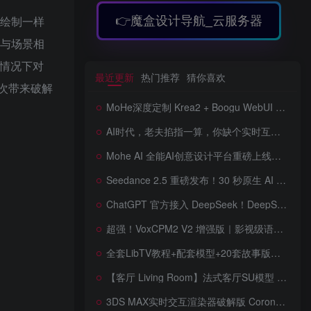
字绘制一样
👉魔盒设计导航_云服务器
何与场景相
的情况下对
最近更新
热门推荐
猜你喜欢
次带来破解
MoHe深度定制 Krea2 + Boogu WebUI v2.0 重磅发布！专为 AI 室内设计师打造，一键切换定制工作流，彻底告别 ComfyUI 复杂节点，一键生图！
AI时代，老夫掐指一算，你缺个实时互动的 AI 赛博女友！无需 API、完全免费、实时语音互动，零延迟打造专属 AI 数字女友，附本地部署教程！
Mohe AI 全能AI创意设计平台重磅上线！一站式AI提示词词库·对话·绘画·画廊·推流AI创意神器与AIGC展示平台系统全面升级！
Seedance 2.5 重磅发布！30 秒原生 AI 视频、50 个多模态参考、原位编辑全上线，告别抽卡盲盒，AI 视频正式进入导演时代！
ChatGPT 官方接入 DeepSeek！DeepSeek V4 Flash 0731 重磅开源发布！AI 编程能力全面升级，支持识图、支持 Responses API，本地部署全攻略！
超强！VoxCPM2 V2 增强版｜影视级语音克隆，音色永久保存，文字转语音+AI声音克隆+方言 + ai语音设计+多人对话 + 字幕全搞定
全套LibTV教程+配套模型+20套故事版参考(含提示词)轻松学会AI短剧制作，全套教程走过路过不要错过想在家里赚钱的就学习起来
【客厅 Living Room】法式客厅SU模型 French-style living room SketchUp model
3DS MAX实时交互渲染器破解版 Corona Render 15 Hotfix 2 For 3ds Max 2018 ~ 2027 Win + 离线材质预设库