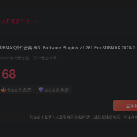
展开阅读全文
接，而不是以前的一个。
个子文件夹微调器，因此您可以选择它应该扫描多少个文件夹以尝
3DSMAX插件合集 SiNi Software Plugins 
此内容为付费资源，请付费后查看
68
￥
免费
免费
黄金会员
钻石会员
立即
包括相机和显示设置，MAXScript加载程序，SiNi配置设置等等……
您当前未登录！未登录购买有效期3天，建议登陆后购买，可保存
*由3DWorld杂志评选。Forensic也可作为免费版本提供。