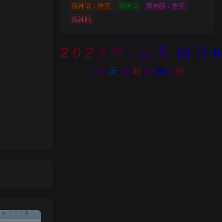
黑神话：悟空
黑神话
黑神話：悟空
黑神話
2
0
2
7
年
-
元
旦
倒
计
146
天
14
时
48
分
2
秒