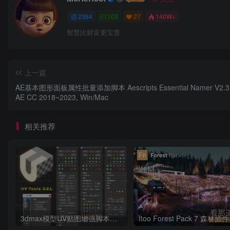
2384
103
27
140W+
分散 – 3D油漆和物体替换工具。
智慧比财富更宝贵
ProxSi – 具有往返编辑和资产锁定的通用代理。
上一篇
散射 – 对象的随机散射。（测试版）。
AE基本图形面板属性批量添加脚本 Aescripts Essential Namer V2.3 
AE CC 2018~2023, Win/Mac
软件功能
1、IgNite是我们的旗舰产品，设计为完整的生产
相关推荐
件，HDRI设置，Maxscript加载器和功能发布。
许多专业的艺术家发现IgNite在日常工作中具有无可估
外，IgNite允许您为脚本，库位置设置设置SiNi配置路
定制插件旨在为您节省数小时的工作时间，包括CAD / 
和重新链接。我们相信这些不断增加的插件集使这个工具
3dmax模型UV贴图增强脚本插件工具UVTools 3.2L 汉化破解版 For 3dmax2014~2023
的。