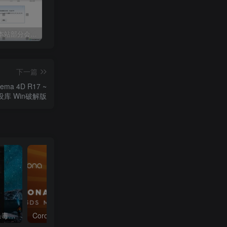
关于近期本站部分会员反馈解压文件解压到一半失败出错的说明
3dmax模型UV贴图增强脚本插件工具UVTools 3.2L 汉化破解版 For 3dmax2014~2023
年底收官巨献，AIGC行业全平台设计工具网站正式上线，助力创作者突破创作瓶颈，开启高效创作之旅[已下线]
下一篇
ema 4D R17 ~
设库 Win破解版
具，定制插
栏使用。此
级项目归档
是必不可少
3dmax插件工具神器脚本杀毒软件3dmax一键工具脚本插件渲染工具箱自动杀毒防御
Corona Renderer 7.0 渲染器正式版发布+最新材质库+降噪包+试用补丁 新功能介绍！恐怖如斯