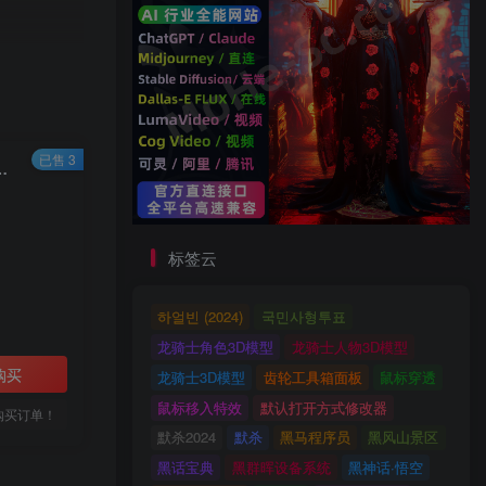
试找到该文
已售 3
v1.261 For 3DSMAX 2020/2023/2024 破解版
标签云
하얼빈 (2024)
국민사형투표
龙骑士角色3D模型
龙骑士人物3D模型
购买
龙骑士3D模型
齿轮工具箱面板
鼠标穿透
鼠标移入特效
默认打开方式修改器
购买订单！
默杀2024
默杀
黑马程序员
黑风山景区
黑话宝典
黑群晖设备系统
黑神话·悟空