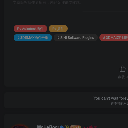
文章版权归作者所有，未经允许请勿转载。
Scribe – 样条工具，修复，清理，优化任何CAD导
雕刻 – 网格工具，修复，清理，优化任何3D，BIM模型（R
Autodesk插件
插件
Unite – 重新链接和存档项目，包括您可能在工作
# 3DSMAX插件合集
# SiNi Software Plugins
# 3DMAX定制
混乱 – 随机对象变换。
Illumi – HDRI设置向导。
点赞
9
SiNiScript – 构建自己的MAXScripts，添加SiNi
PREFLIGHT – 在导出到虚幻工作室之前用于运
You can't wait for
你不可能永
2、对象插件包括;
SiClone – 参数化建模器，允许您使用易于使用的
MoHeRoot
关注