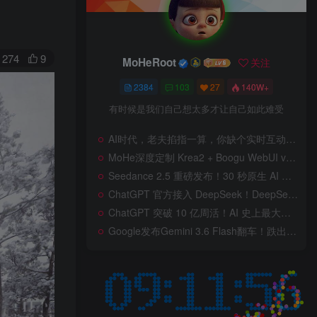
274
9
MoHeRoot
关注
2384
103
27
140W+
有时候是我们自己想太多才让自己如此难受
AI时代，老夫掐指一算，你缺个实时互动的 AI 赛博女友！无需 API、完全免费、实时语音互动，零延迟打造专属 AI 数字女友，附本地部署教程！
MoHe深度定制 Krea2 + Boogu WebUI v2.0 重磅发布！专为 AI 室内设计师打造，一键切换定制工作流，彻底告别 ComfyUI 复杂节点，一键生图！
Seedance 2.5 重磅发布！30 秒原生 AI 视频、50 个多模态参考、原位编辑全上线，告别抽卡盲盒，AI 视频正式进入导演时代！
ChatGPT 官方接入 DeepSeek！DeepSeek V4 Flash 0731 重磅开源发布！AI 编程能力全面升级，支持识图、支持 Responses API，本地部署全攻略！
ChatGPT 突破 10 亿周活！AI 史上最大用户奇迹背后，OpenAI 正面对一场百亿美元级商业挑战
Google发布Gemini 3.6 Flash翻车！跌出全球智能榜前十！Google 新模型遭遇口碑争议，附个人一些使用体验——变慢/降智/弱智，Gemini现在真的是一团糟，Google版豆包！