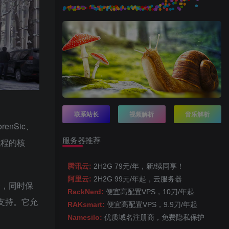
联系站长
视频解析
音乐解析
renSic、
服务器推荐
流程的核
腾讯云:
2H2G 79元/年，新/续同享！
阿里云:
2H2G 99元/年起，云服务器
务，同时保
RackNerd:
便宜高配置VPS，10刀/年起
支持。它允
RAKsmart:
便宜高配置VPS，9.9刀/年起
Namesilo:
优质域名注册商，免费隐私保护