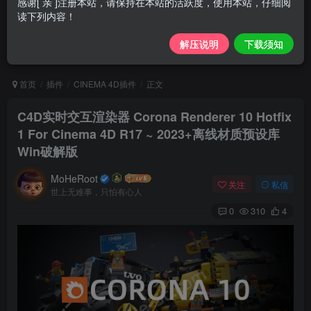
感谢[ 亲 ]注册本站，请保持在本站的活跃度，使用本站，仔细阅
读下列内容！
解压说明
下载须知
首页
插件
CINEMA 4D插件
正文
C4D实时交互渲染器 Corona Renderer 10 Hotfix
1 For Cinema 4D R17 ~ 2023+离线材质预设库
Win破解版
MoHeRoot
关注
私信
世上无难事，只怕有心人
0
310
4