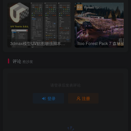
3dmax模型UV贴图增强脚本插件工具UVTools 3.2L 汉化破解版 For 3dmax2014~2023
Itoo Forest
评论
抢沙发
请登录后发表评论
登录
注册