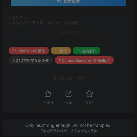
其他：
登录查看
CIE – 添加加载图像时的色调映射错误报告
©
版权声明
文章版权归作者所有，未经允许请勿转载。
控制台窗口中的日志消息现在分组在 Corona 类别
THE END
中（仅限 R23+）
删除了旧的向后兼容性转换对话框（在加载某些旧
CINEMA 4D插件
插件
渲染插件
场景时打开）并替换为错误对话框
# C4D实时交互渲染器
# Corona Renderer 10 Hotfix 1
错误对话框现在不会被阻止
喜欢就支持一下吧
这也解决了 C4D 2023 中未显示转换选项时的
问题
解决了加载外部参照时显示转换消息的一些问
点赞
4
分享
收藏
题
Only his strong enough, will not be trampled.
添加了对渲染样条线和图案修改器中支持的材质的
只有自己足够强大，才不会被别人践踏
警告