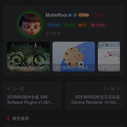
当 Cosmos 未运行时（例如，因为未安装）尝试打
MoHeRoot
关注
开 Cosmos 时，现在会显示警告
2384
103
27
140W+
修复了依赖于红外中思考粒子的对象的初始渲染
永不言弃
Itoo Forest Pack 7.4.20 森林插件 For 3DSMAX 2014 ~ 2023 汉化永久版
致近期网站付费购买资源及会员用户后，网页显示依然没有购买解决方法！
上一篇
下一篇
3DSMAX插件合集 SiNi
3DS MAX实时交互渲染器
Software Plugins v1.261
Corona Renderer 10 Hotfix
For 3DSMAX
1 For 3ds Max 2016-
2020/2023/2024 破解版
2024+离线材质预设库 Win
相关推荐
破解版