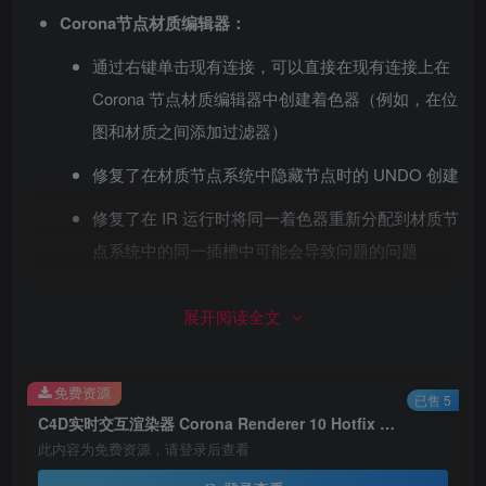
Corona节点材质编辑器：
通过右键单击现有连接，可以直接在现有连接上在
Corona 节点材质编辑器中创建着色器（例如，在位
图和材质之间添加过滤器）
修复了在材质节点系统中隐藏节点时的 UNDO 创建
修复了在 IR 运行时将同一着色器重新分配到材质节
点系统中的同一插槽中可能会导致问题的问题
修复了在同一着色器的现有连接上重新连接节点
展开阅读全文
（如果它是唯一剩余的着色器连接）时偶尔发生崩
溃的问题
免费资源
修复了一些已删除的节点仍会出现在编辑器中的问
已售 5
C4D实时交互渲染器 Corona Renderer 10 Hotfix 1 For Cinema 4D R17 ~ 2023+离线材质预设库 Win破解版
题（通常为黑色预览且无法编辑）
此内容为免费资源，请登录后查看