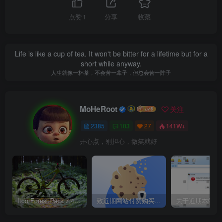
点赞
1
分享
收藏
Life is like a cup of tea. It won't be bitter for a lifetime but for a
short while anyway.
人生就像一杯茶，不会苦一辈子，但总会苦一阵子
MoHeRoot
关注
2385
103
27
141W+
开心点，别担心，微笑就好
Itoo Forest Pack 7.4.20 森林插件 For 3DSMAX 2014 ~ 2023 汉化永久版
致近期网站付费购买资源及会员用户后，网页显示依然没有购买解决方法！