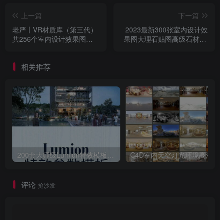
上一篇
下一篇
老严丨VR材质库（第三代）
2023最新300张室内设计效
共256个室内设计效果图常
果图大理石贴图高级石材4K
用材质[含BM版]
高清贴图合集
相关推荐
200套大师级Lumion特效模板场景源文件渲染参数滤镜案例特效
C4D室内天空灯光
评论
抢沙发