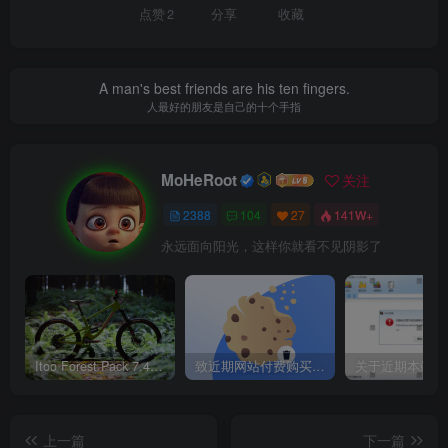
点赞
2
分享
收藏
A man's best friends are his ten fingers.
人最好的朋友是自己的十个手指
MoHeRoot
关注
2388
104
27
141W+
永远面向阳光，这样你就看不见阴影了
Itoo Forest Pack 7.4.20 森林插件 For 3DSMAX 2014 ~ 2023 汉化永久版
致近期网站付费购买资源及会员用户后，网页显示依然没有购买解决方法！
上一篇
下一篇