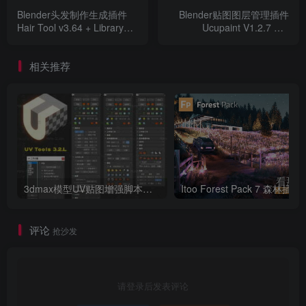
Blender头发制作生成插件
Blender贴图图层管理插件
Hair Tool v3.64 + Library预
Ucupaint V1.2.7 For
设库 + Textures贴图 For
Blender 2.8 +
Blender 2.93 +
相关推荐
3dmax模型UV贴图增强脚本插件工具UVTools 3.2L 汉化破解版 For 3dmax2014~2023
Itoo Forest
评论
抢沙发
请登录后发表评论