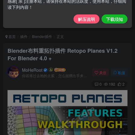
感谢[ 亲 ]注册本站，请保持在本站的活跃度，使用本站，仔细阅
读下列内容！
解压说明
下载须知
首页
插件
Blender插件
正文
Blender布料重拓扑插件 Retopo Planes V1.2
For Blender 4.0 +
MoHeRoot
关注
私信
你若将过去抱的太紧，怎么能腾出手来拥抱现在？
0
192
2