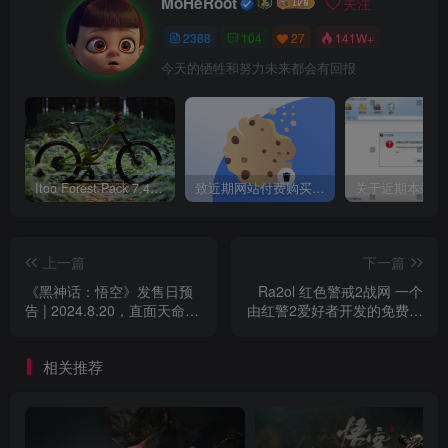
MoHeRoot
关注
2388
104
27
141W+
今天的牺牲和努力未来都会有回报
Itoo Forest Pack 7.4.20 森林插件 For 3DSMAX 2014 ~ 2023 汉化永久版
致近期网站付费购买资源及会员用户后，网页显示依然没有购买解决方法！
上一篇
下一篇
《黑神话：悟空》发售日预
Ra2ol 红色警戒2战网 一个
告 | 2024.8.20，直面天命 -
由红警2爱好者开发的免费对
中文版 光速买爆！附预购链
战平台
接
相关推荐