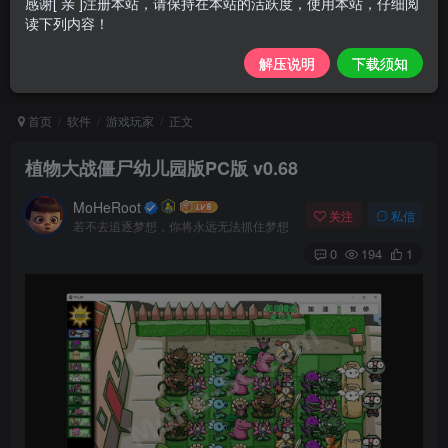
感谢[ 亲 ]注册本站，请保持在本站的活跃度，使用本站，仔细阅
读下列内容！
解压说明
下载须知
首页
软件
游戏玩家
正文
植物大战僵尸幼儿园版PC版 v0.68
MoHeRoot
关注
私信
若不去追逐梦想，你将永远无法抓住梦想
0
194
1