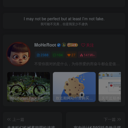
I may not be perfect but at least I’m not fake.
我可能不完美，但是我至少不虚伪
MoHeRoot
关注
2388
104
27
141W+
不管你面对的是什么，为你所爱的而奋斗都会是值得的
Itoo Forest Pack 7.4.20 森林插件 For 3DSMAX 2014 ~ 2023 汉化永久版
致近期网站付费购买资源及会员用户后，网页显示依然没有购买解决方法！
上一篇
下一篇
未来科幻机械蓄能圆柱连接
室内设计KAWS托盘饰品摆