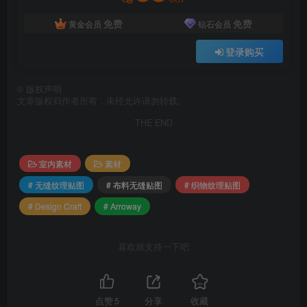
免费
免费
黄金会员
钻石会员
登录购买
©
版权声明
文章版权归作者所有，未经允许请勿转载。
THE END
室内素材
素材
# 无缝纹理贴图
# 布料无缝贴图
# 织物纹理贴图
# Design Craft
# Arroway
喜欢就支持一下吧
点赞
5
分享
收藏