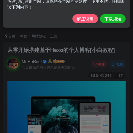
感谢[ 亲 ]注册本站，请保持在本站的活跃度，使用本站，仔细阅
读下列内容！
解压说明
下载须知
首页
教程
网站教程
正文
从零开始搭建基于Hexo的个人博客[小白教程]
MoHeRoot
关注
私信
心灵最高尚的人也总是最勇敢的人
0
241
17