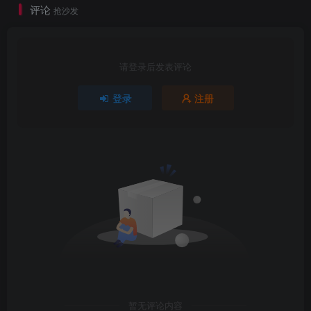
评论
抢沙发
创建Hexo网站、folder为文件名、如图
请登录后发表评论
登录
注册
hexo init zykj
这样就代表创建成功。但是发现npm报警告(
:在
注意
windows环境，所以可以忽略这个警告、如果是其他系统、
可以通过查阅资料解决。)
Hexo的目录结构：
|– _config.yml
|– package.json
暂无评论内容