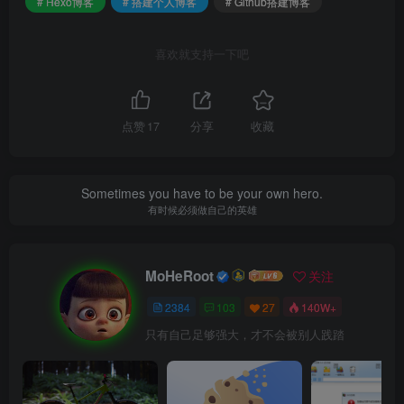
# Hexo博客
# 搭建个人博客
# Github搭建博客
喜欢就支持一下吧
点赞
17
分享
收藏
Sometimes you have to be your own hero.
有时候必须做自己的英雄
MoHeRoot
关注
下载速度可能很慢。Winddows用户可以前往 淘宝 Git
2384
103
27
140W+
for Windows(https://npm.taobao.org/mirrors/git-for-windows/)
只有自己足够强大，才不会被别人践踏
镜像 下载 git 安装包。
验证Git的方法(CMD中输入)