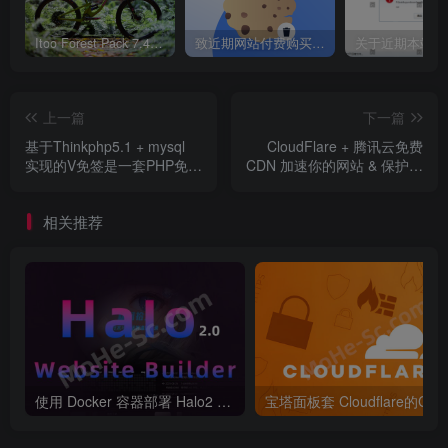
git –verion
同样输入后能够显示版本说明安装成功。
Itoo Forest Pack 7.4.20 森林插件 For 3DSMAX 2014 ~ 2023 汉化永久版
致近期网站付费购买资源及会员用户后，网页显示依然没有购买解决方法！
2、博客搭建
上一篇
下一篇
安装Hexo
基于Thinkphp5.1 + mysql
CloudFlare + 腾讯云免费
实现的V免签是一套PHP免签
CDN 加速你的网站 & 保护自
支付网站程序 搭建教程
己的网站
通过npm命令安装Hexo(CMD中输入)
相关推荐
npm install -g hexo-cli
之后是一些常用的Hexo命令、更详细的参考官方文档
(https://hexo.io/zh-cn/docs/commands)
init
使用 Docker 容器部署 Halo2 个人博客/企业官网/导航网站 + 网站备份教程 [ 超详细保姆级指南 ]
hexo init [folder]