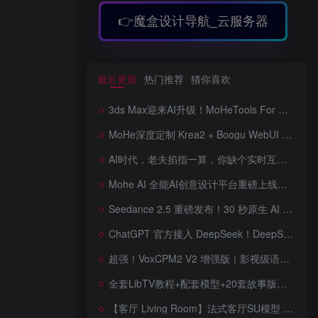
👉魔盒设计导航_云服务器
最近更新
热门推荐
猜你喜欢
3ds Max迎来AI升级！MoHeTools For 3ds Max 2012 ~ 2026 智能工具箱插件发布，支持AI 3D建模、文生图、图生图、效果图生成，全面提升室内设计效率
MoHe深度定制 Krea2 + Boogu WebUI v2.0 重磅发布！专为 AI 室内设计师打造，一键切换定制工作流，彻底告别 ComfyUI 复杂节点，一键生图！
AI时代，老夫掐指一算，你缺个实时互动的 AI 赛博女友！无需 API、完全免费、实时语音互动，零延迟打造专属 AI 数字女友，附本地部署教程！
Mohe AI 全能AI创意设计平台重磅上线！一站式AI提示词词库·对话·绘画·画廊·推流AI创意神器与AIGC展示平台系统全面升级！
Seedance 2.5 重磅发布！30 秒原生 AI 视频、50 个多模态参考、原位编辑全上线，告别抽卡盲盒，AI 视频正式进入导演时代！
ChatGPT 官方接入 DeepSeek！DeepSeek V4 Flash 0731 重磅开源发布！AI 编程能力全面升级，支持识图、支持 Responses API，本地部署全攻略！
超强！VoxCPM2 V2 增强版｜影视级语音克隆，音色永久保存，文字转语音+AI声音克隆+方言 + ai语音设计+多人对话 + 字幕全搞定
全套LibTV教程+配套模型+20套故事版参考(含提示词)轻松学会AI短剧制作，全套教程走过路过不要错过想在家里赚钱的就学习起来
【客厅 Living Room】法式客厅SU模型 French-style living room SketchUp model