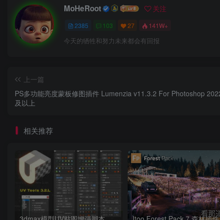
MoHeRoot
关注
2385
103
27
141W+
今天的牺牲和努力未来都会有回报
上一篇
PS多功能亮度蒙板修图插件 Lumenzia v11.3.2 For Photoshop 2022
及以上
相关推荐
3dmax模型UV贴图增强脚本插件工具UVTools 3.2L 汉化破解版 For 3dmax2014~2023