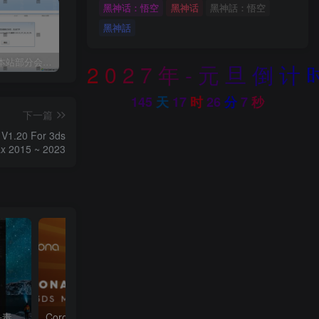
黑神话：悟空
黑神话
黑神話：悟空
黑神話
关于近期本站部分会员反馈解压文件解压到一半失败出错的说明
3dmax模型UV贴图增强脚本插件工具UVTools 3.2L 汉化破解版 For 3dmax2014~2023
年底收官巨献，AIGC行业全平台设计工具网站正式上线，助力创作者突破创作瓶颈，开启高效创作之旅[已下线]
2
0
2
7
年
-
元
旦
倒
计
145
天
17
时
26
分
5
秒
下一篇
.20 For 3ds
x 2015 ~ 2023
3dmax插件工具神器脚本杀毒软件3dmax一键工具脚本插件渲染工具箱自动杀毒防御
Corona Renderer 7.0 渲染器正式版发布+最新材质库+降噪包+试用补丁 新功能介绍！恐怖如斯