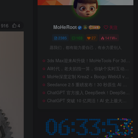
916
4
MoHeRoot
关注
2385
103
27
141W+
愿我们，都有能力爱自己，有余力爱别人
3ds Max迎来AI升级！MoHeTools For 3ds Max 2012 ~ 2026 智能工具箱插件发布，支持AI 3D建模、文生图、图生图、效果图生成，全面提升室内设计效率
AI时代，老夫掐指一算，你缺个实时互动的 AI 赛博女友！无需 API、完全免费、实时语音互动，零延迟打造专属 AI 数字女友，附本地部署教程！
MoHe深度定制 Krea2 + Boogu WebUI v2.0 重磅发布！专为 AI 室内设计师打造，一键切换定制工作流，彻底告别 ComfyUI 复杂节点，一键生图！
Seedance 2.5 重磅发布！30 秒原生 AI 视频、50 个多模态参考、原位编辑全上线，告别抽卡盲盒，AI 视频正式进入导演时代！
ChatGPT 官方接入 DeepSeek！DeepSeek V4 Flash 0731 重磅开源发布！AI 编程能力全面升级，支持识图、支持 Responses API，本地部署全攻略！
ChatGPT 突破 10 亿周活！AI 史上最大用户奇迹背后，OpenAI 正面对一场百亿美元级商业挑战