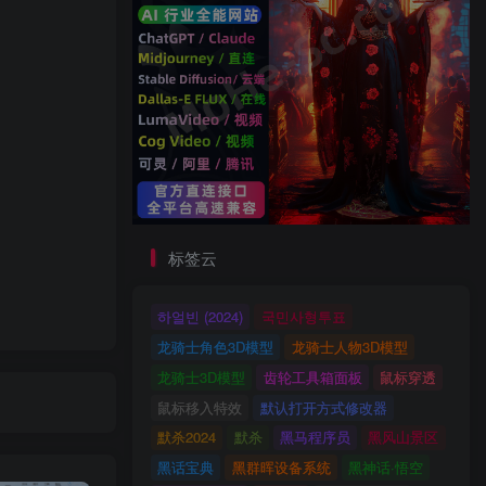
标签云
하얼빈 (2024)
국민사형투표
龙骑士角色3D模型
龙骑士人物3D模型
龙骑士3D模型
齿轮工具箱面板
鼠标穿透
鼠标移入特效
默认打开方式修改器
默杀2024
默杀
黑马程序员
黑风山景区
黑话宝典
黑群晖设备系统
黑神话·悟空