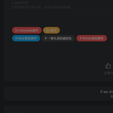
©
版权声明
文章版权归作者所有，未经允许请勿转载。
Autodesk插件
插件
# Gear齿轮插件
# 一键生成机械齿轮
# 3dmax齿轮脚本
点赞
4
If we dr