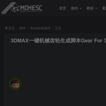
首页
插件
教程
素
首页
插件
Autodesk插件
正文
3DMAX一键机械齿轮生成脚本Gear For 3DM
MoHeRoot
关注
私信
生命如花，爱情是蜜