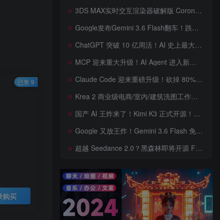
3DS MAX实时交互渲染器破解版 Corona Render 15 Hotfix 2 For 3ds Max 2018 ~ 2027 Win + 离线材质预设库
Google发布Gemini 3.6 Flash翻车！跌出全球智能榜前十！Google 新模型遭遇口碑争议，附个人一些使用体验——变慢/降智/弱智，Gemini现在真的是一团糟，Google版豆包！
ChatGPT 突破 10 亿周活！AI 史上最大用户奇迹背后，OpenAI 正面对一场百亿美元级商业挑战
MCP 迎来重大升级！AI Agent 进入新纪元，模型上下文协议全面重构，未来 AI 工具生态将被重新定义，AI工具接口进入倒计时开始！
Claude Code 迎来重磅升级！砍掉 80% 系统提示词一键瘦身优化，新增 /doctor 诊断命令，AI 编程效率再次提升
已售 9
Krea 2 商业级电商/室内/建筑洗图工作流首次公开！三套工作流 + 三档预设 + JSON 反推，RAW、Turbo、Depth、4 倍增强一次学会
国产 AI 王炸来了！Kimi K3 正式开源！免费下载全球最大 2.8 万亿参数模型，国产开源 AI 首次逼近闭源天花板
Google 又放王炸！Gemini 3.6 Flash 免费开放，AI 编程、Agent 能力暴涨，开发者必体验的新一代 AI 模型，性能再次刷新纪录
超越 Seedance 2.0？黑森林即将开源 FLUX 3 Dev！Self-Flow 世界模型首次曝光，20 秒音画同步 AI 视频时代来了！
录购买