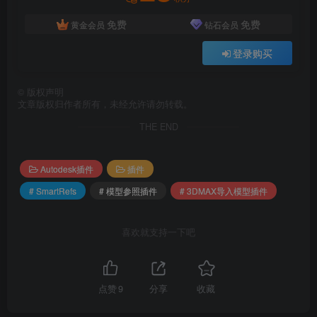
发送几个文件的麻烦。当引用的文件可用时，它们可以
免费
免费
黄金会员
钻石会员
在主场景中自动更新。
登录购买
引用可以根据你的需要进行嵌套。
与现今3ds max使用的大多数流行工具兼容，如vray和
©
版权声明
其他插件。
文章版权归作者所有，未经允许请勿转载。
THE END
还有更多…
Autodesk插件
插件
# SmartRefs
# 模型参照插件
# 3DMAX导入模型插件
喜欢就支持一下吧
点赞
9
分享
收藏