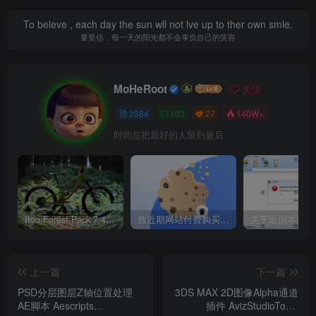
To beleve , each day the sun wll not lve up to ther own smle.
要坚信，每一天的阳光都不会辜负自己的笑容
MoHeRoot
关注
2384
103
27
140W+
时间总把最好的人留到最后
Itoo Forest Pack 7.4.20 森林插件 For 3DSMAX 2014 ~ 2023 汉化永久版
致近期网站付费购买资源及会员用户后，网页显示依然没有购买解决方法！
上一篇
下一篇
PSD分层图层Z轴位置处理
3DS MAX 2D图像Alpha通道
AE脚本 Aescripts
插件 AvizStudioTools