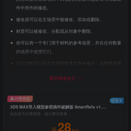
件中所作的修改。
修改器可以在主场景中被修改、添加或删除。
材质可以被修改、分配或从对象中删除。
你可以有一个专门用于材料的参考场景，并在任何数量
的场景中使用它们。
层次结构可以在主文件和参考文件中修改，这些修改将
在主场景中更新。这对于修改已装配的角色非常有用。
展开阅读全文
你可以拥有整个被引用场景的代理。
只有修改过的数据会被保留在主场景中，尽可能地保持
付费资源
已售 8
场景的轻盈。
3DS MAX导入模型参照插件破解版 SmartRefs v1.08.01 For 3ds Max 2018 – 2024
此内容为付费资源，请付费后查看
作为一个备选方案，被引用的对象可以保存在主场景
28
中，这样可以更容易地分享一个文件，而不需要寻找和
积分