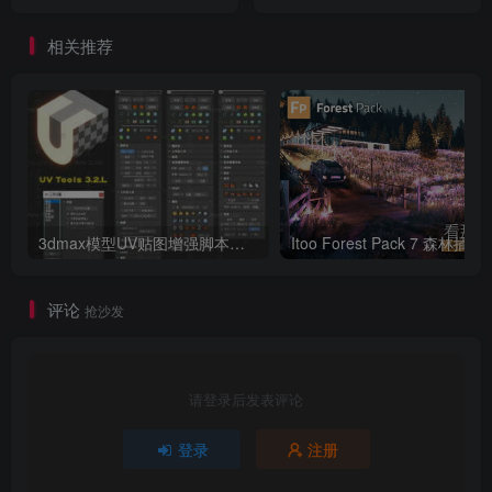
pt_multiplane v2.86 For
A2Dimage v1.21 For 3DS
After Effects CS4 +
MAX 2018 – 2024
相关推荐
3dmax模型UV贴图增强脚本插件工具UVTools 3.2L 汉化破解版 For 3dmax2014~2023
Itoo Forest
评论
抢沙发
请登录后发表评论
登录
注册