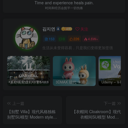
Time and experience heals pain.
时间和经历会抚平一切伤痛
김지연
关注
153
0
226
4.6W+
生活从未变得容易，只是我们变得更加坚强
某屹视觉虚幻引擎5 / UE5建筑可视化室内外交互动画漫游教程 全面掌握Unreal Engine 5实时室内外交互渲染课程
3DMAX 现代 卡通 玩偶 手办 公仔 雕塑 摆件 Labubu布拉拉3D模型
上一篇
下一篇
【别墅 Villa】现代风格独栋
【衣帽间 Cloakroom】现代
别墅SU模型 Modern style
衣帽间SU模型 Modern
single-family villa SU model
Cloakroom SU Model